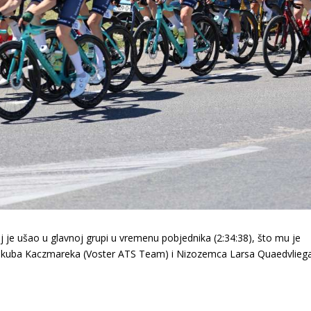
ilj je ušao u glavnoj grupi u vremenu pobjednika (2:34:38), što mu je
 Jakuba Kaczmareka (Voster ATS Team) i Nizozemca Larsa Quaedvlieg