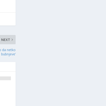
NEXT
ao da netko
 bubnjeve’
a