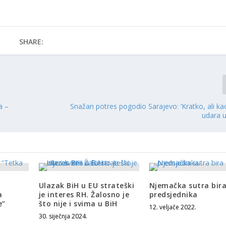
SHARE:
a –
Snažan potres pogodio Sarajevo: ‘Kratko, ali k
udara u
o
Ulazak BiH u EU strateški
Njemačka sutra bir
a
je interes RH. Žalosno je
predsjednika
e”
što nije i svima u BiH
12. veljače 2022.
30. siječnja 2024.