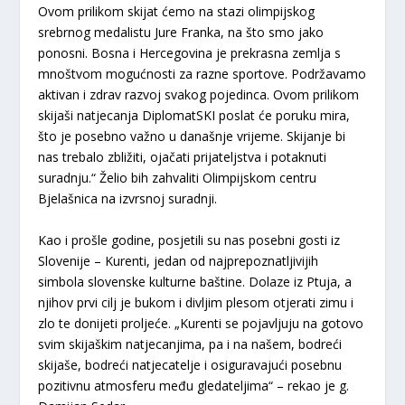
Ovom prilikom skijat ćemo na stazi olimpijskog
srebrnog medalistu Jure Franka, na što smo jako
ponosni. Bosna i Hercegovina je prekrasna zemlja s
mnoštvom mogućnosti za razne sportove. Podržavamo
aktivan i zdrav razvoj svakog pojedinca. Ovom prilikom
skijaši natjecanja DiplomatSKI poslat će poruku mira,
što je posebno važno u današnje vrijeme. Skijanje bi
nas trebalo zbližiti, ojačati prijateljstva i potaknuti
suradnju.“ Želio bih zahvaliti Olimpijskom centru
Bjelašnica na izvrsnoj suradnji.
Kao i prošle godine, posjetili su nas posebni gosti iz
Slovenije – Kurenti, jedan od najprepoznatljivijih
simbola slovenske kulturne baštine. Dolaze iz Ptuja, a
njihov prvi cilj je bukom i divljim plesom otjerati zimu i
zlo te donijeti proljeće. „Kurenti se pojavljuju na gotovo
svim skijaškim natjecanjima, pa i na našem, bodreći
skijaše, bodreći natjecatelje i osiguravajući posebnu
pozitivnu atmosferu među gledateljima“ – rekao je g.