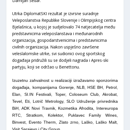
Damijan Sedar.
Utrka DiplomatSKI rezultat je izvrsne suradnje
Veleposlanstva Republike Slovenije i Olimpijskog centra
Bjelašnica, u kojoj je sudjelovalo 74 natjecatelja među
predstavnicima veleposlanstava i međunarodnih
organizacija, gospodarstvenicima i predstavnicima
civilnih organizacija. Nakon uspješno završene
veleslalomske utrke, svi sudionici ovog sportskog
događaja pridružili su se dodjeli nagrada i Apres-ski
partyju, koji se održao u Benettonu.
Izuzetnu zahvalnost u realizaciji izražavamo sponzorima
događaja, kompanijama Gorenje, NLB, HSE BH, Petrol,
Elan, SI.IN Festivali, Toper, Coloseum Club, Akrobat,
Tevel, Eti, Lotrič Metrology, SLO Udruženje privrednika
BiH, ADK Novi Travnik, Kozmetika Afrodita, Intereuropa
RTC, Stratkom, Kolektor, Puklavec Family Wines,
Binvest, Evento Therm, Zlato zrno, Laško, Laško Malt,
Visit Sarajevo i City Group.