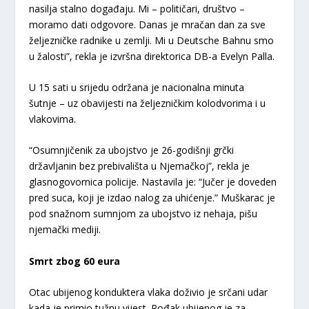
nasilja stalno događaju. Mi – političari, društvo –
moramo dati odgovore. Danas je mračan dan za sve
željezničke radnike u zemlji. Mi u Deutsche Bahnu smo
u žalosti”, rekla je izvršna direktorica DB-a Evelyn Palla.
U 15 sati u srijedu održana je nacionalna minuta
šutnje – uz obavijesti na željezničkim kolodvorima i u
vlakovima.
“Osumnjičenik za ubojstvo je 26-godišnji grčki
državljanin bez prebivališta u Njemačkoj”, rekla je
glasnogovornica policije. Nastavila je: “Jučer je doveden
pred suca, koji je izdao nalog za uhićenje.” Muškarac je
pod snažnom sumnjom za ubojstvo iz nehaja, pišu
njemački mediji.
Smrt zbog 60 eura
Otac ubijenog konduktera vlaka doživio je srčani udar
kada je primio tužnu vijest. Rođak ubijenog je za