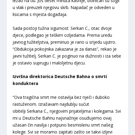
ležao na tlu. Još deset minuta kasnije, bolničari su stigli
u vlak i preuzeli njegovu skrb. Napadač je odveden u
lisicama s mjesta događaja.
Sada postoji tužna sigurnost: Serkan C., otac dvoje
djece, podlegao je teškim ozljedama. Prema uredu
javnog tužiteljstva, preminuo je rano u srijedu ujutro.
“Obdukcija pokojnika zakazana je za danas”, rekao je
javni tužitelj. Serkan C. je poginuo na dužnosti i iza sebe
je ostavio suprugu i maloljetnu djecu.
Izvršna direktorica Deutsche Bahna o smrti
konduktera
“Ova tragična smrt me ostavlja bez riječi i duboko
rastuženom. Izražavam najdublju sućut
obitelji Serkana C., njegovim prijateljima i kolegama. Svi
mi u Deutsche Bahnu najsnažnije osuđujemo ovaj
užasan čin nasilja i potpuno besmislenu smrt našeg
kolege. Svi se moramo zapitati zašto se takvi izljevi