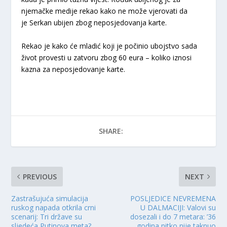
njemačke medije rekao kako ne može vjerovati da
je Serkan ubijen zbog neposjedovanja karte.
Rekao je kako će mladić koji je počinio ubojstvo sada
život provesti u zatvoru zbog 60 eura – koliko iznosi
kazna za neposjedovanje karte.
SHARE:
PREVIOUS
NEXT
Zastrašujuća simulacija
POSLJEDICE NEVREMENA
ruskog napada otkrila crni
U DALMACIJI: Valovi su
scenarij: Tri države su
dosezali i do 7 metara: ’36
sljedeća Putinova meta?
godina nitko nije taknuo