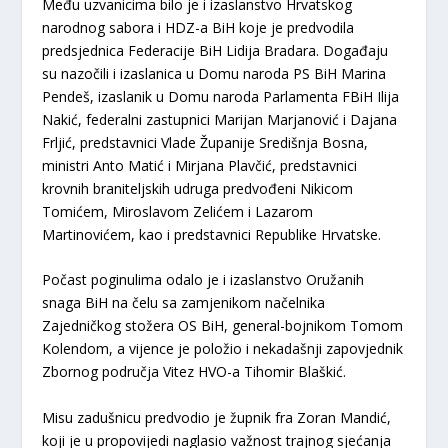
Među uzvanicima bilo je i izaslanstvo Hrvatskog
narodnog sabora i HDZ-a BiH koje je predvodila
predsjednica Federacije BiH Lidija Bradara. Događaju
su nazočili i izaslanica u Domu naroda PS BiH Marina
Pendeš, izaslanik u Domu naroda Parlamenta FBiH Ilija
Nakić, federalni zastupnici Marijan Marjanović i Dajana
Frljić, predstavnici Vlade Županije Središnja Bosna,
ministri Anto Matić i Mirjana Plavčić, predstavnici
krovnih braniteljskih udruga predvođeni Nikicom
Tomićem, Miroslavom Zelićem i Lazarom
Martinovićem, kao i predstavnici Republike Hrvatske.
Počast poginulima odalo je i izaslanstvo Oružanih
snaga BiH na čelu sa zamjenikom načelnika
Zajedničkog stožera OS BiH, general-bojnikom Tomom
Kolendom, a vijence je položio i nekadašnji zapovjednik
Zbornog područja Vitez HVO-a Tihomir Blaškić.
Misu zadušnicu predvodio je župnik fra Zoran Mandić,
koji je u propovijedi naglasio važnost trajnog sjećanja