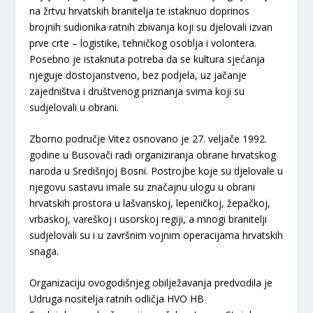
na žrtvu hrvatskih branitelja te istaknuo doprinos
brojnih sudionika ratnih zbivanja koji su djelovali izvan
prve crte – logistike, tehničkog osoblja i volontera.
Posebno je istaknuta potreba da se kultura sjećanja
njeguje dostojanstveno, bez podjela, uz jačanje
zajedništva i društvenog priznanja svima koji su
sudjelovali u obrani.
Zborno područje Vitez osnovano je 27. veljače 1992.
godine u Busovači radi organiziranja obrane hrvatskog
naroda u Središnjoj Bosni. Postrojbe koje su djelovale u
njegovu sastavu imale su značajnu ulogu u obrani
hrvatskih prostora u lašvanskoj, lepeničkoj, žepačkoj,
vrbaskoj, vareškoj i usorskoj regiji, a mnogi branitelji
sudjelovali su i u završnim vojnim operacijama hrvatskih
snaga.
Organizaciju ovogodišnjeg obilježavanja predvodila je
Udruga nositelja ratnih odličja HVO HB