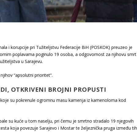
nala i korupcije pri Tužiteljstvu Federacije BiH (POSKOK) preuzeo je
u razornim poplavama poginulo 19 osoba, a odgovornost za njihovu smrt
užiteljstva u Sarajevu.
jihov “apsolutni prioritet”.
UDI, OTKRIVENI BROJNI PROPUSTI
jice koje su pokrenule ogromnu masu kamenja iz kamenoloma kod
ale su kuće u tom naselju, pri čemu je smrtno stradalo 19 njegovih
cesta koja povezuje Sarajevo i Mostar te željeznička pruga između ti