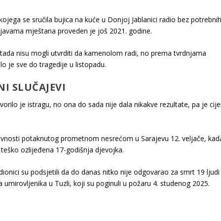
jega se sručila bujica na kuće u Donjoj Jablanici radio bez potrebni
prijavama mještana proveden je još 2021. godine.
 tada nisu mogli utvrditi da kamenolom radi, no prema tvrdnjama
o je sve do tragedije u listopadu.
NI SLUČAJEVI
orilo je istragu, no ona do sada nije dala nikakve rezultate, pa je cijel
 javnosti potaknutog prometnom nesrećom u Sarajevu 12. veljače, kad
a teško ozlijeđena 17-godišnja djevojka.
ionici su podsjetili da do danas nitko nije odgovarao za smrt 19 ljudi
a umirovljenika u Tuzli, koji su poginuli u požaru 4. studenog 2025.