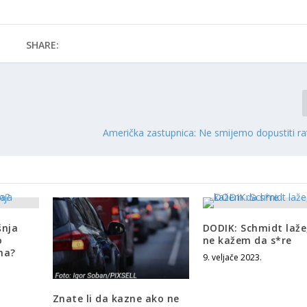
SHARE:
Američka zastupnica: Ne smijemo dopustiti ra
šnja
DODIK: Schmidt laže
o
ne kažem da s*re
ma?
9. veljače 2023.
Znate li da kazne ako ne