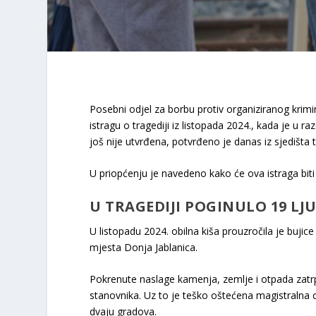
Posebni odjel za borbu protiv organiziranog krimi
istragu o tragediji iz listopada 2024., kada je 
još nije utvrđena, potvrđeno je danas iz sjedišta t
U priopćenju je navedeno kako će ova istraga biti n
U TRAGEDIJI POGINULO 19 LJ
U listopadu 2024. obilna kiša prouzročila je bu
mjesta Donja Jablanica.
Pokrenute naslage kamenja, zemlje i otpada zatrp
stanovnika. Uz to je teško oštećena magistralna 
dvaju gradova.