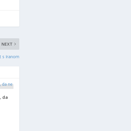
NEXT
t s Iranom
, da