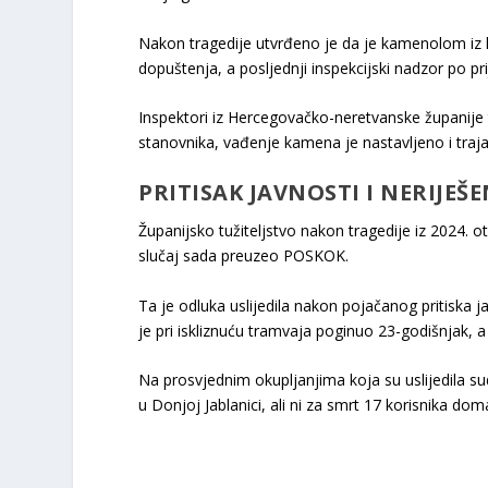
Nakon tragedije utvrđeno je da je kamenolom iz ko
dopuštenja, a posljednji inspekcijski nadzor po 
Inspektori iz Hercegovačko-neretvanske županije
stanovnika, vađenje kamena je nastavljeno i trajal
PRITISAK JAVNOSTI I NERIJEŠE
Županijsko tužiteljstvo nakon tragedije iz 2024. otv
slučaj sada preuzeo POSKOK.
Ta je odluka uslijedila nakon pojačanog pritiska
je pri iskliznuću tramvaja poginuo 23-godišnjak, 
Na prosvjednim okupljanjima koja su uslijedila sud
u Donjoj Jablanici, ali ni za smrt 17 korisnika dom