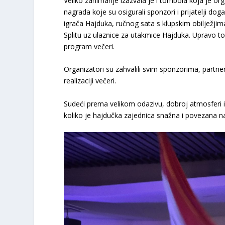
Veliko zanimanje izazvala je i tombola koja je org
nagrada koje su osigurali sponzori i prijatelji do
igrača Hajduka, ručnog sata s klupskim obilježjim
Splitu uz ulaznice za utakmice Hajduka. Upravo to
program večeri.
Organizatori su zahvalili svim sponzorima, partneri
realizaciji večeri.
Sudeći prema velikom odazivu, dobroj atmosferi i 
koliko je hajdučka zajednica snažna i povezana na 