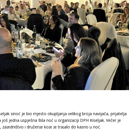
jak sinoć je bio mjesto okupljanja velikog broja navijača, prijatelja
a još jedna uspješna Bila noć u organizaciji DPH Kiseljak. Večer je
 zajedništvo i druženje koje je trajalo do kasno u noć.