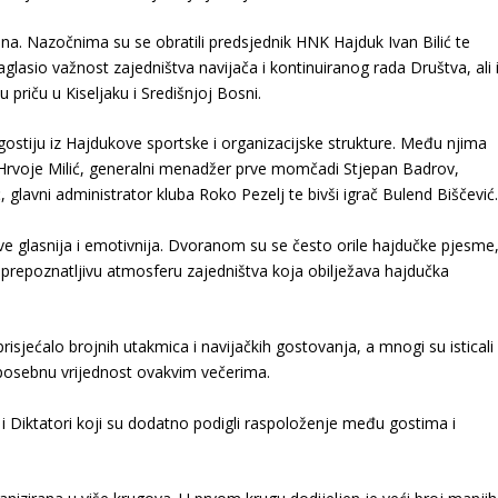
a. Nazočnima su se obratili predsjednik HNK Hajduk Ivan Bilić te
glasio važnost zajedništva navijača i kontinuiranog rada Društva, ali 
priču u Kiseljaku i Središnjoj Bosni.
ostiju iz Hajdukove sportske i organizacijske strukture. Među njima
e Hrvoje Milić, generalni menadžer prve momčadi Stjepan Badrov,
glavni administrator kluba Roko Pezelj te bivši igrač Bulend Biščević
ve glasnija i emotivnija. Dvoranom su se često orile hajdučke pjesme
onu prepoznatljivu atmosferu zajedništva koja obilježava hajdučka
prisjećalo brojnih utakmica i navijačkih gostovanja, a mnogi su isticali
posebnu vrijednost ovakvim večerima.
 i Diktatori koji su dodatno podigli raspoloženje među gostima i