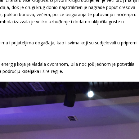
anizirana u više krugova. U prvom krugu dodijeljen je veći broj manjih
gađaja, dok je drugi krug donio najatraktivnije nagrade poput dresova
a, poklon bonova, večera, police osiguranja te putovanja i noćenja u
mbola izazvala je veliko uzbuđenje i dodatno uključila goste u
ma i prijateljima događaja, kao i svima koji su sudjelovali u pripremi 
energiji koja je vladala dvoranom, Bila noć još jednom je potvrdila
području Kiseljaka i šire regije.