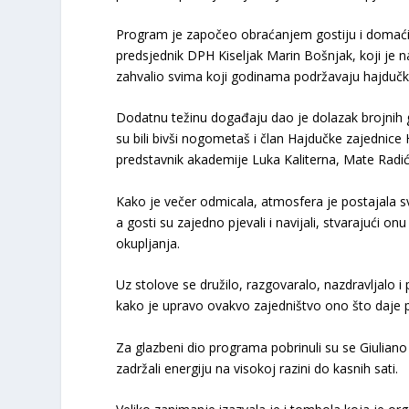
Program je započeo obraćanjem gostiju i domaćin
predsjednik DPH Kiseljak Marin Bošnjak, koji je na
zahvalio svima koji godinama podržavaju hajdučku 
Dodatnu težinu događaju dao je dolazak brojnih g
su bili bivši nogometaš i član Hajdučke zajednic
predstavnik akademije Luka Kaliterna, Mate Radić, 
Kako je večer odmicala, atmosfera je postajala s
a gosti su zajedno pjevali i navijali, stvarajući 
okupljanja.
Uz stolove se družilo, razgovaralo, nazdravljalo i 
kako je upravo ovakvo zajedništvo ono što daje 
Za glazbeni dio programa pobrinuli su se Giuliano
zadržali energiju na visokoj razini do kasnih sati.