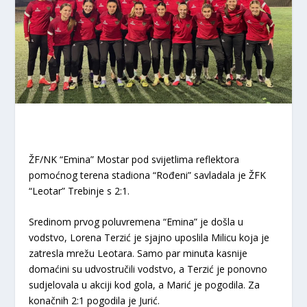
ŽF/NK “Emina” Mostar pod svijetlima reflektora
pomoćnog terena stadiona “Rođeni” savladala je ŽFK
“Leotar” Trebinje s 2:1.
Sredinom prvog poluvremena “Emina” je došla u
vodstvo, Lorena Terzić je sjajno uposlila Milicu koja je
zatresla mrežu Leotara. Samo par minuta kasnije
domaćini su udvostručili vodstvo, a Terzić je ponovno
sudjelovala u akciji kod gola, a Marić je pogodila. Za
konačnih 2:1 pogodila je Jurić.