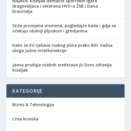
NAJAVA: Kiseljak domaćin Sportskih igara
dragovoljaca i veterana HVO-a ŽSB i Dana
branitelja
Stiže promjena vremena, pogledajte kada i gdje se
očekuju obilniji pljuskovi i grmljavina
Kako se EU rješava ruskog plina preko BiH: Važna
uloga Južne interkonekcije
Javna prodaja stalnih sredstava JU Dom zdravlja
Kiseljak
KATEGORIJE
Biznis & Tehnologija
Crna kronika