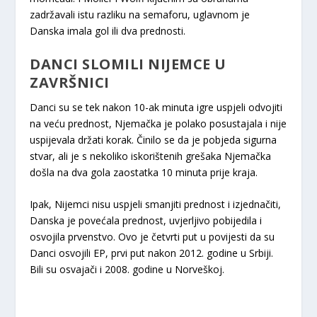
zadržavali istu razliku na semaforu, uglavnom je
Danska imala gol ili dva prednosti.
DANCI SLOMILI NIJEMCE U
ZAVRŠNICI
Danci su se tek nakon 10-ak minuta igre uspjeli odvojiti
na veću prednost, Njemačka je polako posustajala i nije
uspijevala držati korak. Činilo se da je pobjeda sigurna
stvar, ali je s nekoliko iskorištenih grešaka Njemačka
došla na dva gola zaostatka 10 minuta prije kraja.
Ipak, Nijemci nisu uspjeli smanjiti prednost i izjednačiti,
Danska je povećala prednost, uvjerljivo pobijedila i
osvojila prvenstvo. Ovo je četvrti put u povijesti da su
Danci osvojili EP, prvi put nakon 2012. godine u Srbiji.
Bili su osvajači i 2008. godine u Norveškoj.