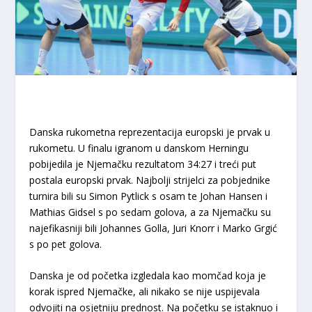
Danska rukometna reprezentacija europski je prvak u
rukometu. U finalu igranom u danskom Herningu
pobijedila je Njemačku rezultatom 34:27 i treći put
postala europski prvak. Najbolji strijelci za pobjednike
turnira bili su Simon Pytlick s osam te Johan Hansen i
Mathias Gidsel s po sedam golova, a za Njemačku su
najefikasniji bili Johannes Golla, Juri Knorr i Marko Grgić
s po pet golova.
Danska je od početka izgledala kao momčad koja je
korak ispred Njemačke, ali nikako se nije uspijevala
odvojiti na osjetniju prednost. Na početku se istaknuo i