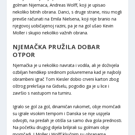
golman Nijemaca, Andreas Wolff, koji je upisao
nekoliko bitnih obrana. Danci, s druge strane, nisu mogli
previše računati na Emila Nielsena, koji nije branio na
njegovoj uobičajenoj razini, pa je na gol ušao Kevin
Moller i skupio nekoliko važnih obrana.
NJEMAČKA PRUŽILA DOBAR
OTPOR
Njemačka je u nekoliko navrata i vodila, ali je doživjela
ozbiljan hendikep sredinom poluvremena kad je najbolji
obrambeni igrač Tom Kiesler dobio crveni karton zbog
oštrog prekršaja na Gidselu, pogodio ga je u lice i
završio s nastupom na turniru.
Igralo se gol za gol, dinamičan rukomet, obje momčadi
su igrale visokim tempom i Danska se nije uspjela
odvojiti, na predah je otišla sa samo dva gola prednosti.
Na početku drugog dijela briljirali su golmani obje
momčadi. I Moller i Wolff ključnim su obranama