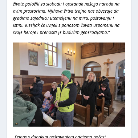
živote položili za slobodu i opstanak našega naroda na
ovim prostorima. Njihova žrtva trajno nas obvezuje da
gradimo zajednicu utemeljenu na miru, poštovanju i
istini. Kiseljak će uvijek s ponosom čuvati uspomenu na
svoje heroje i prenositi je budućim generacijama.“
„Danas s dubokim poštovanjem odajemo počast