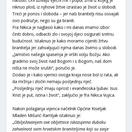
narušiti. Oni uživaju vječni mir i poput zrna iz kojeg je
niknuo plod, iz njihove žrtve izrastao je život u slobodi.
Treći je ponos i sloboda – jer naši branitelji nisu osvajali
ovo područje, nego su ga branili.
Fra Nikica je naglasio kako i mi danas imamo izbor:
činiti dobro, odbaciti zlo i svojoj djeci osigurati sretnu
budućnost. Istaknuo je kako moramo cijeniti žrtvu
branitelja jer zahvaljujući njima danas živimo u slobodi.
„Jamstvo našega spasenja je vršiti volju Božju. Ako
gradimo svoj život nad Bogom i s Bogom, naš dom
ništa ne može srušiti“, poručio je.
Dodao je i kako vjernici ovoga kraja nose bol iz rata, ali
da mržnja i zločin nemaju posljednju riječ.
„Posljednju riječ imaju oprost i evanđeoska ljubav. Isus
Krist je put, istina i život“, zaključio je fra Nikica Vujica.
Nakon polaganja vijenca načelnik Općine Kiseljak
Mladen Mišurić-Ramljak istaknuo je:
„
Obilježavanjem ove obljetnice iskazujemo duboku
zahvalnost svim hrvatskim braniteljima koji su svoje