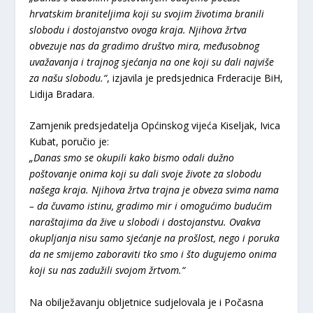
hrvatskim braniteljima koji su svojim životima branili
slobodu i dostojanstvo ovoga kraja. Njihova žrtva
obvezuje nas da gradimo društvo mira, međusobnog
uvažavanja i trajnog sjećanja na one koji su dali najviše
za našu slobodu.“
, izjavila je predsjednica Frderacije BiH,
Lidija Bradara.
Zamjenik predsjedatelja Općinskog vijeća Kiseljak, Ivica
Kubat, poručio je:
„Danas smo se okupili kako bismo odali dužno
poštovanje onima koji su dali svoje živote za slobodu
našega kraja. Njihova žrtva trajna je obveza svima nama
– da čuvamo istinu, gradimo mir i omogućimo budućim
naraštajima da žive u slobodi i dostojanstvu. Ovakva
okupljanja nisu samo sjećanje na prošlost, nego i poruka
da ne smijemo zaboraviti tko smo i što dugujemo onima
koji su nas zadužili svojom žrtvom.“
Na obilježavanju obljetnice sudjelovala je i Počasna