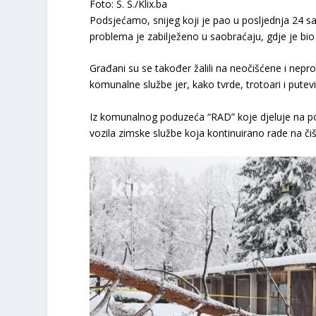
Foto: S. S./Klix.ba
Podsjećamo, snijeg koji je pao u posljednja 24 
problema je zabilježeno u saobraćaju, gdje je bio
Građani su se također žalili na neočišćene i nepr
komunalne službe jer, kako tvrde, trotoari i putev
Iz komunalnog poduzeća “RAD” koje djeluje na pod
vozila zimske službe koja kontinuirano rade na či