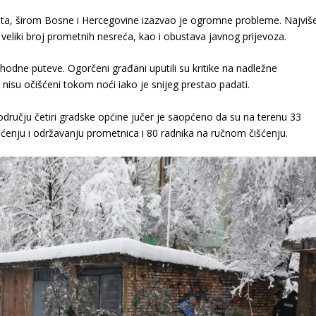
sata, širom Bosne i Hercegovine izazvao je ogromne probleme. Najviš
 veliki broj prometnih nesreća, kao i obustava javnog prijevoza.
ohodne puteve. Ogorčeni građani uputili su kritike na nadležne
i nisu očišćeni tokom noći iako je snijeg prestao padati.
ručju četiri gradske općine jučer je saopćeno da su na terenu 33
šćenju i održavanju prometnica i 80 radnika na ručnom čišćenju.