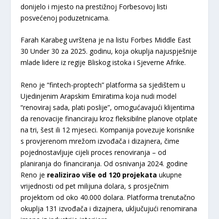
donijelo i mjesto na prestižnoj Forbesovoj listi
posvećenoj poduzetnicama.
Farah Karabeg uvrštena je na listu Forbes Middle East
30 Under 30 za 2025. godinu, koja okuplja najuspješnije
mlade lidere iz regije Bliskog istoka i Sjeverne Afrike.
Reno je “fintech-proptech” platforma sa sjedištem u
Ujedinjenim Arapskim Emiratima koja nudi model
“renoviraj sada, plati poslije”, omogućavajući klijentima
da renovacije financiraju kroz fleksibilne planove otplate
na tri, šest ili 12 mjeseci. Kompanija povezuje korisnike
s provjerenom mrežom izvođača i dizajnera, čime
pojednostavljuje cijeli proces renoviranja – od
planiranja do financiranja. Od osnivanja 2024. godine
Reno je
realizirao više od 120 projekata
ukupne
vrijednosti od pet milijuna dolara, s prosječnim
projektom od oko 40.000 dolara. Platforma trenutačno
okuplja 131 izvođača i dizajnera, uključujući renomirana