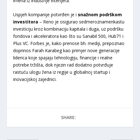
imena iz industrije interijera.
Uspjeh kompanije potvrđen je i
snažnom podrškom
investitora
– Reno je osigurao sedmeroznamenkastu
investiciju kroz kombinaciju kapitala i duga, uz podršku
fondova i akceleratora kao što su Sanabil 500, Hub71 i
Plus VC. Forbes je, kako prenose bh. mediji, prepoznao
doprinos Farah Karabeg kao primjer nove generacije
liderica koje spajaju tehnologiju, financije i realne
potrebe tržišta, dok njezin rad dodatno potvrđuje
rastuću ulogu žena iz regije u globalnoj startup i
inovacijskoj zajednici.
SHARE: