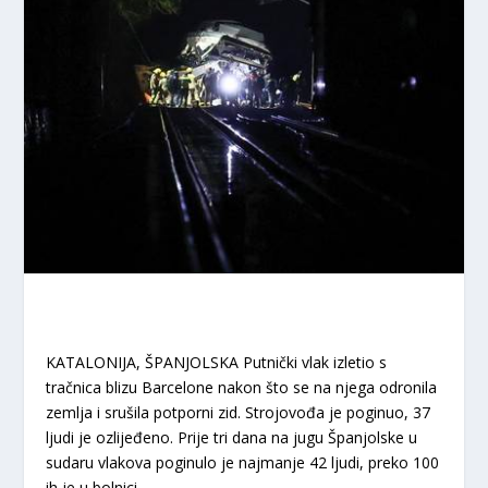
KATALONIJA, ŠPANJOLSKA Putnički vlak izletio s
tračnica blizu Barcelone nakon što se na njega odronila
zemlja i srušila potporni zid. Strojovođa je poginuo, 37
ljudi je ozlijeđeno. Prije tri dana na jugu Španjolske u
sudaru vlakova poginulo je najmanje 42 ljudi, preko 100
ih je u bolnici