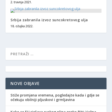
2. travnja 2021.
Srbija zabranila izvoz suncokretovog ulja
18. ožujka 2022.
NOVE OBJAVE
Stiže promjena vremena, pogledajte kada i gdje se
očekuju obilniji pljuskovi i grmljavina
Kako se EU rješava ruskog plina preko BiH: Važna