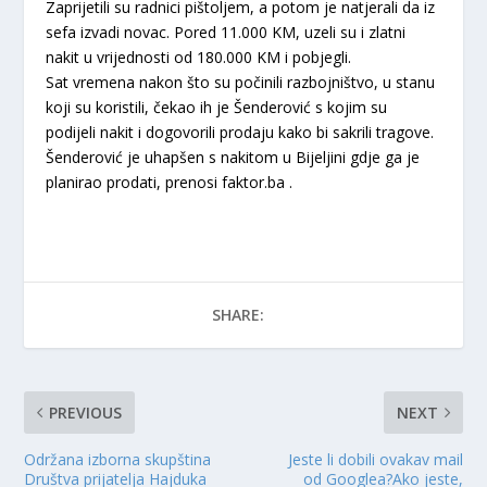
Zaprijetili su radnici pištoljem, a potom je natjerali da iz
sefa izvadi novac. Pored 11.000 KM, uzeli su i zlatni
nakit u vrijednosti od 180.000 KM i pobjegli.
Sat vremena nakon što su počinili razbojništvo, u stanu
koji su koristili, čekao ih je Šenderović s kojim su
podijeli nakit i dogovorili prodaju kako bi sakrili tragove.
Šenderović je uhapšen s nakitom u Bijeljini gdje ga je
planirao prodati, prenosi faktor.ba .
SHARE:
PREVIOUS
NEXT
Održana izborna skupština
Jeste li dobili ovakav mail
Društva prijatelja Hajduka
od Googlea?Ako jeste,