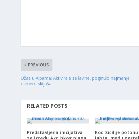
PREVIOUS
Užas u Alpama: Aktivirale se lavine, poginulo najmanje
osmero skijaša
RELATED POSTS
Predstavljena inicijativa
Kod Sicilije potonu
za izradu Akcijskog plana
jahta, među nesta