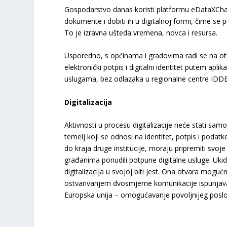
Gospodarstvo danas koristi platformu eDataXChan
dokumente i dobiti ih u digitalnoj formi, čime se p
To je izravna ušteda vremena, novca i resursa.
Usporedno, s općinama i gradovima radi se na otva
elektronički potpis i digitalni identitet putem apl
uslugama, bez odlazaka u regionalne centre IDDE
Digitalizacija
Aktivnosti u procesu digitalizacije neće stati sam
temelj koji se odnosi na identitet, potpis i poda
do kraja druge institucije, moraju pripremiti svoj
građanima ponudili potpune digitalne usluge. Uk
digitalizacija u svojoj biti jest. Ona otvara mo
ostvarivanjem dvosmjerne komunikacije ispunjavaju
Europska unija – omogućavanje povoljnijeg posl