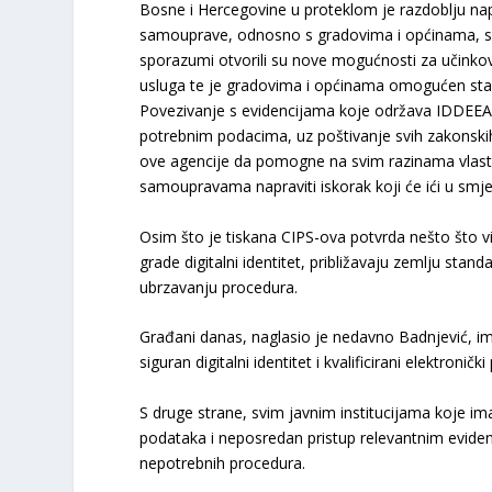
Bosne i Hercegovine u proteklom je razdoblju nap
samouprave, odnosno s gradovima i općinama, s
sporazumi otvorili su nove mogućnosti za učinkov
usluga te je gradovima i općinama omogućen staln
Povezivanje s evidencijama koje održava IDDEEA 
potrebnim podacima, uz poštivanje svih zakonskih
ove agencije da pomogne na svim razinama vlasti, z
samoupravama napraviti iskorak koji će ići u smjer
Osim što je tiskana CIPS-ova potvrda nešto što v
grade digitalni identitet, približavaju zemlju st
ubrzavanju procedura.
Građani danas, naglasio je nedavno Badnjević, i
siguran digitalni identitet i kvalificirani elektroni
S druge strane, svim javnim institucijama koje 
podataka i neposredan pristup relevantnim evidenc
nepotrebnih procedura.