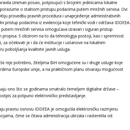
ravila izniman posao, potpisujući s brojnim jedinicama lokalne
porazume o stalnom pristupu podacima putem mrežnih servisa. Ovi
itiju provedbu pravnih procedura i unaprjeđenje administrativnih
i pristup podacima iz evidencija koje tehnički vodi i održava IDDEEA
putem mrežnih servisa omogućava izravan i siguran pristup
 propisa. S obzirom na to da tehnologija postoji, kao i spremnost
a očekivati je i da će institucije i ustanove na lokalnim
u poboljšanja kvalitete javnih usluga.
iše nije potrebno, žiteljima BiH omogućene su i druge usluge koje
andardima Europske unije, a na praktičnom planu otvaraju mogućnost
maju ono što se godinama smatralo temeljem digitalne države –
čki potpis za potpuno elektroničko predstavljanje.
imaju pravnu osnovu IDDEEA je omogućila elektroničku razmjenu
ijama, čime se čitava administracija ubrzala i rasteretila od