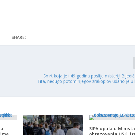
SHARE:
Smrt koja je i 49 godina poslije misterij! Bijedić
Tita, nedugo potom njegov zrakoplov udario je u 
la
SIPA upala u Minist
lima
obrazovanja USK, i