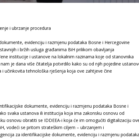
ljenje i ubrzanje procedura
ke dokumente, evidenciju i razmjenu podataka Bosne i Hercegovine
avnijih i bržih usluga građanima BiH prilikom obavljanja
đene institucije i ustanove na lokalnim razinama koje od stanovnika
 nam je dana više čitatelja potvrdilo kako su od njih pojedine ustanov
 i učinkovita tehnološka rješenja koja ove zahtjeve čine
dentifikacijske dokumente, evidenciju i razmjenu podataka Bosne i
kako svaka ustanova ili institucija koja ima zakonsku osnovu od
ku osnovu obratiti se IDDEEA-i koja će im omogućiti digitalizaciju ov
 BiH, vodeći se pritom strateškim ciljem – ubrzanjem i
gencija za identifikacijske dokumente, evidenciju i razmjenu podatak