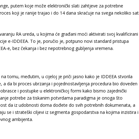
ge, putem koje može elektronički slati zahtjeve za potrebne
roces koji je ranije trajao i do 14 dana skraćuje na svega nekoliko sati
ranju RA ureda, u kojima će građani moći aktivirati svoj kvalificirani
ikacije e-IDDEEA. To je, poručio je, potpuno novi standard pristupa
EA-e, bez čekanja i bez nepotrebnog gubljenja vremena.
o na tomu, međutim, u cijeloj je priči jasno kako je IDDEEA stvorila
tke, a da bi proces ubrzanja i pojednostavljenja procedura bio doveden
e obrasce i postupke u elektroničkoj formi kako bismo zajednički
idanje potrebe za tiskanim potvrdama paradigma je onoga što
gućnost da iz udobnosti doma dođete do svih potrebnih dokumenata, a
 se i strateški ciljevi iz segmenta gospodarstva na kojima inzistira i
ovnog ambijenta.