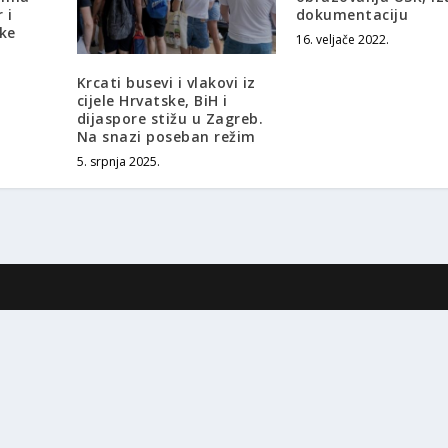
 i
dokumentaciju
nke
16. veljače 2022.
Krcati busevi i vlakovi iz
cijele Hrvatske, BiH i
dijaspore stižu u Zagreb.
Na snazi poseban režim
5. srpnja 2025.