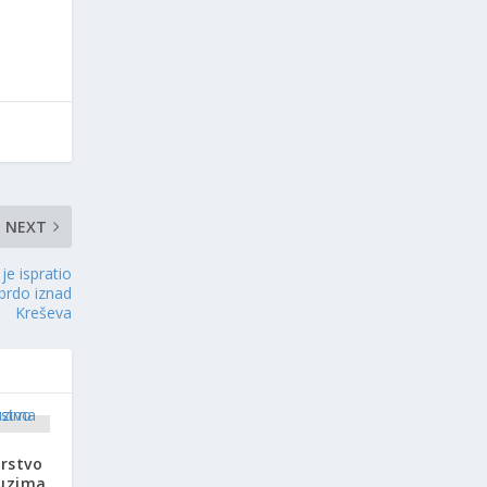
NEXT
 je ispratio
brdo iznad
Kreševa
arstvo
zuzima