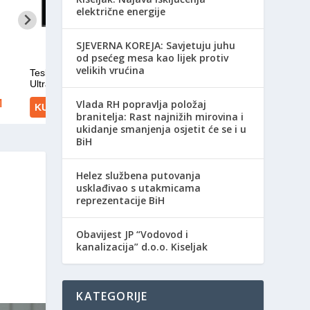
električne energije
SJEVERNA KOREJA: Savjetuju juhu
od psećeg mesa kao lijek protiv
velikih vrućina
Vlada RH popravlja položaj
branitelja: Rast najnižih mirovina i
ukidanje smanjenja osjetit će se i u
BiH
Helez službena putovanja
usklađivao s utakmicama
reprezentacije BiH
Obavijest JP “Vodovod i
kanalizacija” d.o.o. Kiseljak
KATEGORIJE