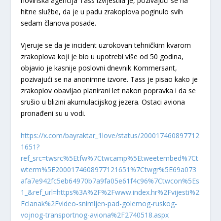
novinska agencija Tass izvijestila je, pozivajući se na
hitne službe, da je u padu zrakoplova poginulo svih
sedam članova posade.
Vjeruje se da je incident uzrokovan tehničkim kvarom
zrakoplova koji je bio u upotrebi više od 50 godina,
objavio je kasnije poslovni dnevnik Kommersant,
pozivajući se na anonimne izvore. Tass je pisao kako je
zrakoplov obavljao planirani let nakon popravka i da se
srušio u blizini akumulacijskog jezera. Ostaci aviona
pronađeni su u vodi.
https://x.com/bayraktar_1love/status/200017460897712
1651?
ref_src=twsrc%5Etfw%7Ctwcamp%5Etweetembed%7Ct
wterm%5E2000174608977121651%7Ctwgr%5E69a073
afa7e942fc5eb64970b7a9fa05e61f4c96%7Ctwcon%5Es
1_&ref_url=https%3A%2F%2Fwww.index.hr%2Fvijesti%2
Fclanak%2Fvideo-snimljen-pad-golemog-ruskog-
vojnog-transportnog-aviona%2F2740518.aspx