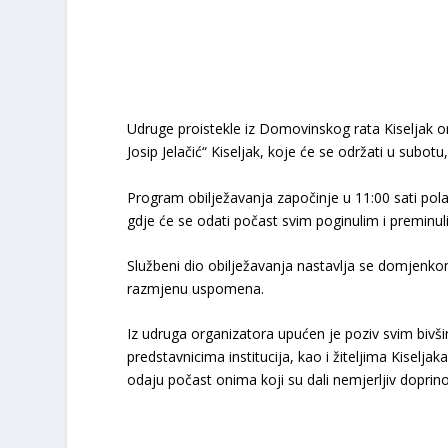
Udruge proistekle iz Domovinskog rata Kiseljak o
Josip Jelačić“ Kiseljak, koje će se održati u subotu
Program obilježavanja započinje u 11:00 sati pol
gdje će se odati počast svim poginulim i preminul
Službeni dio obilježavanja nastavlja se domjenkom 
razmjenu uspomena.
Iz udruga organizatora upućen je poziv svim bivšim
predstavnicima institucija, kao i žiteljima Kiselj
odaju počast onima koji su dali nemjerljiv dopri