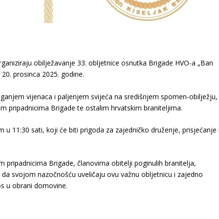
rganiziraju obilježavanje 33. obljetnice osnutka Brigade HVO-a „Ban
, 20. prosinca 2025. godine.
aganjem vijenaca i paljenjem svijeća na središnjem spomen-obilježju,
im pripadnicima Brigade te ostalim hrvatskim braniteljima.
u 11:30 sati, koji će biti prigoda za zajedničko druženje, prisjećanje 
 pripadnicima Brigade, članovima obitelji poginulih branitelja,
aka da svojom nazočnošću uveličaju ovu važnu obljetnicu i zajedno
nos u obrani domovine.