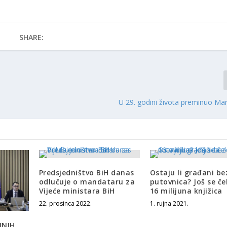
SHARE:
U 29. godini života preminuo Mar
Predsjedništvo BiH danas
Ostaju li građani be
odlučuje o mandataru za
putovnica? Još se če
Vijeće ministara BiH
16 milijuna knjižica
22. prosinca 2022.
1. rujna 2021.
MNIH