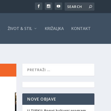
A
ŽIVOT & STIL
KRIŽALJKA
KONTAKT
NOVE OBJAVE
​U TIJEKU: Bogat kulturni program