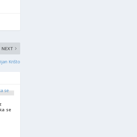
NEXT
ijan Krišto
z
ka se