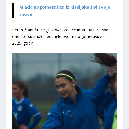
Mlada nogometašica iz Kiseljaka živi svoje
snove!
Peteročlani žiri će glasovati koji će imati na uvid sve
ono što su imale i postigle ove tri nogometašice u
2025. godini.