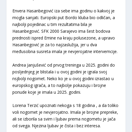
Envera Hasanbegović iza sebe ima godinu o kakvoj je
mogla sanjati. Europski put Bordo kluba bio odličan, a
najbolji pojedinac u tim rezultatima bila je
Hasanbegović. SFK 2000 Sarajevo ima šest bodova
prednosti ispred Emine na kraju polusezone, a upravo
Hasanbegović je za to najzaslužija, jer u dva
međusobna susreta imala je nevjerojatne intervemcije.
Andrea Janjušević od prvog treninga u 2025. godini do
posljednjeg je blistala i u ovoj godini je igrala svoj
nsjbolji nogomet. Neko ko je u ovoj godini izrastao u
europskog igrača, a to najbolje pokazuju i brojne
ponude koje je imala u 2025. godini.
Lorena Terzić upoznati nekoga s 18 godina , a da toliko
voli nogomet je nevjerojatno. Imala je brojne prepreke,
ali se izborila sa svim i ljubav prema nogometu je jača
od svega. Njezina ljubav je čista i bez interesa.