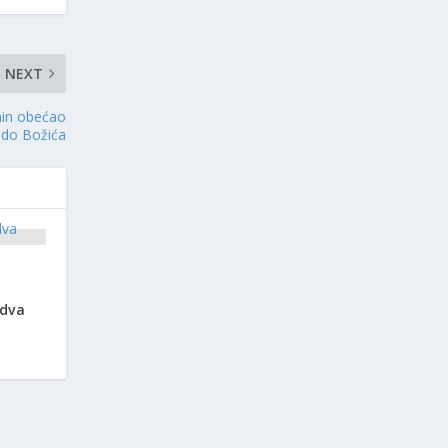
NEXT
smin obećao
i do Božića
 dva