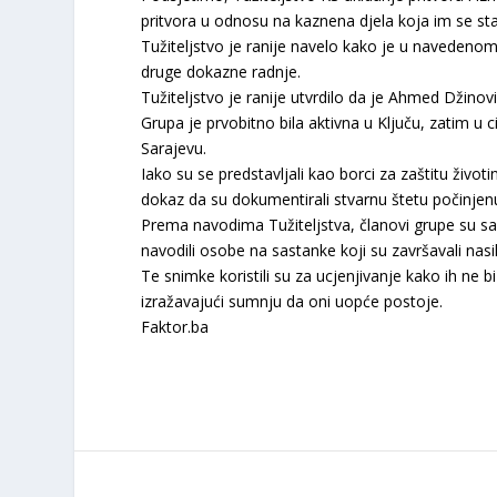
pritvora u odnosu na kaznena djela koja im se stav
Tužiteljstvo je ranije navelo kako je u navedenom
druge dokazne radnje.
Tužiteljstvo je ranije utvrdilo da je Ahmed Džinov
Grupa je prvobitno bila aktivna u Ključu, zatim 
Sarajevu.
Iako su se predstavljali kao borci za zaštitu životi
dokaz da su dokumentirali stvarnu štetu počinje
Prema navodima Tužiteljstva, članovi grupe su sami
navodili osobe na sastanke koji su završavali nas
Te snimke koristili su za ucjenjivanje kako ih ne b
izražavajući sumnju da oni uopće postoje.
Faktor.ba