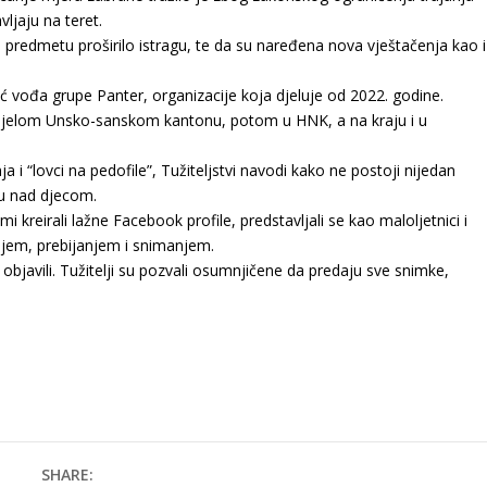
ljaju na teret.
 predmetu proširilo istragu, te da su naređena nova vještačenja kao i
ić vođa grupe Panter, organizacije koja djeluje od 2022. godine.
u cijelom Unsko-sanskom kantonu, potom u HNK, a na kraju i u
nja i “lovci na pedofile”, Tužiteljstvi navodi kako ne postoji nijedan
nu nad djecom.
 kreirali lažne Facebook profile, predstavljali se kao maloljetnici i
iljem, prebijanjem i snimanjem.
i objavili. Tužitelji su pozvali osumnjičene da predaju sve snimke,
SHARE: