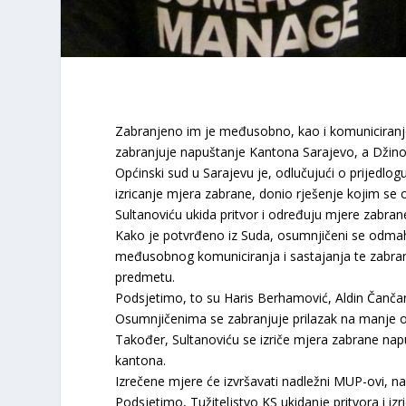
Zabranjeno im je međusobno, kao i komuniciranje
zabranjuje napuštanje Kantona Sarajevo, a Džin
Općinski sud u Sarajevu je, odlučujući o prijedlog
izricanje mjera zabrane, donio rješenje kojim s
Sultanoviću ukida pritvor i određuju mjere zabran
Kako je potvrđeno iz Suda, osumnjičeni se odma
međusobnog komuniciranja i sastajanja te zabra
predmetu.
Podsjetimo, to su Haris Berhamović, Aldin Čančar,
Osumnjičenima se zabranjuje prilazak na manje 
Također, Sultanoviću se izriče mjera zabrane na
kantona.
Izrečene mjere će izvršavati nadležni MUP-ovi, nav
Podsjetimo, Tužiteljstvo KS ukidanje pritvora i iz