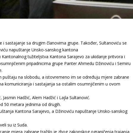
 i sastajanje sa drugim članovima grupe. Također, Sultanoviću se
oviću napuštanje Unsko-sanskog kantona
u Kantonalnog tužiteljstva Kantona Sarajevo za ukidanje pritvora i
e osumnjičenim pripadnicima grupe Panter Ahmedu Džinoviću i Semiru
e.
h puštaju na slobodu, a istovremeno im se određuju mjere zabrane
na komuniciranja i sastajanja sa ostalim osumnjičenim u ovom
 Jasmin Hadžić, Alem Hadžić i Lajla Sultanović.
od 50 metara jednima od drugih.
puštanja Kantona Sarajevo, a Džinoviću napuštanje Unsko-sanskog
eli su iz Suda.
ricanje mjera zabrane tražilo je zbog zakonskog ograničenja trajanja