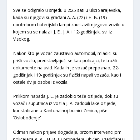
Sve se odigralo u srijedu u 2:25 sati u ulici Sarajevska,
kada su njegovi sugrađani A. A. (22) i H. B. (19)
upotrebom baterijskih lampi zaustavili njegovo vozilo u
kojem su se nalazili J. E., J. A. i 12-godišnjak, svi iz
Visokog.
Nakon što je vozač zaustavio automobil, mladići su
prišli vozilu, predstavljajući se kao policajci, te tražili
dokumente na uvid. Kada ih je vozač prepoznao, 22-
godišnjak i 19-godišnjak su fizički napali vozača, kao i
ostale dvije osobe iz vozila.
Prilikom napada J. E. je zadobio teže ozljede, dok su
vozač i suputnica iz vozila J. A. zadobili lake ozljede,
konstatirane u Kantonalnoj bolnici Zenica, piše
‘Oslobođenje’.
Odmah nakon prijave događaja, brzom intervencijom
policajaca A. A. i H. B. su pronađeni, uhićeni i zadržani u