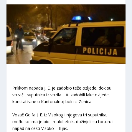
Prilikom napada J. E. je zadobio teže ozljede, dok su
vozač i suputnica iz vozila J. A. zadobili lake ozljede,
konstatirane u Kantonalnoj bolnici Zenica
Vozač Golfa J. E. iz Visokog i njegova tri suputnika,
među kojima je bio i maloljetnik, doživjeli su torturu i
napad na cesti Visoko – Ilijaš.