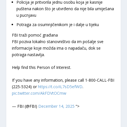
Policija je pritvorila jednu osobu koja je kasnije
puštena nakon što je utvrđeno da nije bila umiješana
u pucnjavu
Potraga za osumnjičenikom je i dalje u tijeku
FBI traži pomoć građana
FBI poziva lokalno stanovništvo da im pošalje sve
informacije koje možda ima o napadaču, dok se
potraga nastavlja.
Help find this Person of Interest.
If you have any information, please call 1-800-CALL-FBI
(225-5324) or
https://t.co/iL7sD5efWD
.
pic.twitter.com/AkFDVtOCmw
— FBI (@FBI)
December 14, 2025
“>