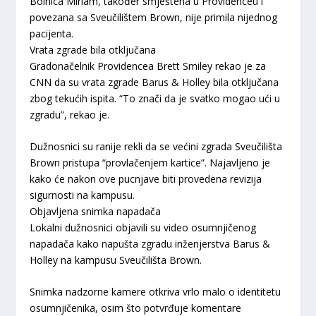
Bolnica Miriam, također smještena u Providenceu i
povezana sa Sveučilištem Brown, nije primila nijednog
pacijenta.
Vrata zgrade bila otključana
Gradonačelnik Providencea Brett Smiley rekao je za
CNN da su vrata zgrade Barus & Holley bila otključana
zbog tekućih ispita. “To znači da je svatko mogao ući u
zgradu”, rekao je.
Dužnosnici su ranije rekli da se većini zgrada Sveučilišta
Brown pristupa “provlačenjem kartice”. Najavljeno je
kako će nakon ove pucnjave biti provedena revizija
sigurnosti na kampusu.
Objavljena snimka napadača
Lokalni dužnosnici objavili su video osumnjičenog
napadača kako napušta zgradu inženjerstva Barus &
Holley na kampusu Sveučilišta Brown.
Snimka nadzorne kamere otkriva vrlo malo o identitetu
osumnjičenika, osim što potvrđuje komentare