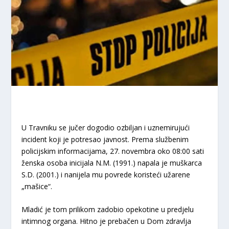
U Travniku se jučer dogodio ozbiljan i uznemirujući
incident koji je potresao javnost. Prema službenim
policijskim informacijama, 27. novembra oko 08:00 sati
ženska osoba inicijala N.M. (1991.) napala je muškarca
S.D. (2001.) i nanijela mu povrede koristeći užarene
„mašice“.
Mladić je tom prilikom zadobio opekotine u predjelu
intimnog organa. Hitno je prebačen u Dom zdravlja