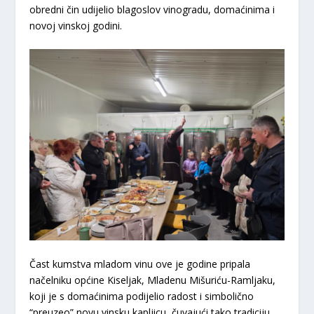
obredni čin udijelio blagoslov vinogradu, domaćinima i
novoj vinskoj godini.
Čast kumstva mladom vinu ove je godine pripala
načelniku općine Kiseljak, Mladenu Mišuriću-Ramljaku,
koji je s domaćinima podijelio radost i simbolično
“preuzeo” novu vinsku kapljicu, čuvajući tako tradiciju