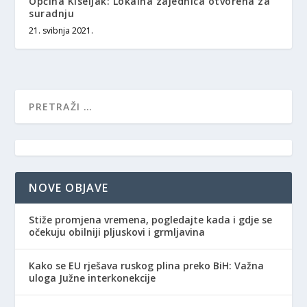
Općina Kiseljak: Lokalna zajednica otvorena za
suradnju
21. svibnja 2021.
NOVE OBJAVE
Stiže promjena vremena, pogledajte kada i gdje se
očekuju obilniji pljuskovi i grmljavina
Kako se EU rješava ruskog plina preko BiH: Važna
uloga Južne interkonekcije