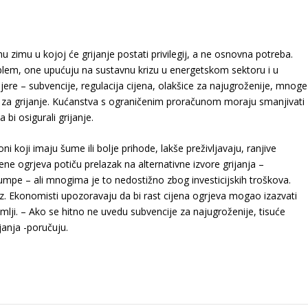
u zimu u kojoj će grijanje postati privilegij, a ne osnovna potreba.
blem, one upućuju na sustavnu krizu u energetskom sektoru i u
re – subvencije, regulacija cijena, olakšice za najugroženije, mnoge
te za grijanje. Kućanstva s ograničenim proračunom moraju smanjivati
bi osigurali grijanje.
koji imaju šume ili bolje prihode, lakše preživljavaju, ranjive
ene ogrjeva potiču prelazak na alternativne izvore grijanja –
pumpe – ali mnogima je to nedostižno zbog investicijskih troškova.
uz. Ekonomisti upozoravaju da bi rast cijena ogrjeva mogao izazvati
lji. – Ako se hitno ne uvedu subvencije za najugroženije, tisuće
janja -poručuju.