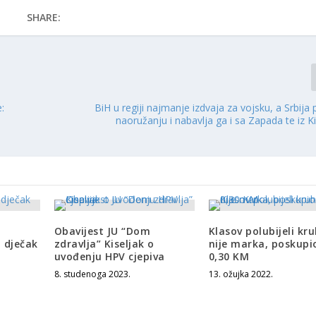
SHARE:
e:
BiH u regiji najmanje izdvaja za vojsku, a Srbija 
naoružanju i nabavlja ga i sa Zapada te iz Ki
Obavijest JU “Dom
Klasov polubijeli kru
 dječak
zdravlja” Kiseljak o
nije marka, poskupio
uvođenju HPV cjepiva
0,30 KM
8. studenoga 2023.
13. ožujka 2022.