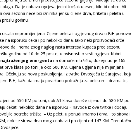
i blaga. Da je nabava ogrjeva jedini trošak ujesen, bilo bi dobro. Ali
ni ova sezona neće biti iznimka jer su cijene drva, briketa i peleta u
 prošlu godinu.
a ostala nepromijenjena. Cijene peleta i ogrjevnog drva u BiH ponovn
e na isporuku čeka i po nekoliko dana. Iako neki proizvođači drže
a gotovo da i nema zbog naglog rasta interesa kupaca pred sezonu
rošlu godinu od 10 do 25 posto, u ovisnosti o vrsti ogrjeva. Kubni
o
najtraženijeg energenta
na domaćem tržištu, dosegnuo je 165
t prve klase po toni je oko 500 KM. Cijena ugljena nije mijenjana.
a. Očekuju se nova poskupljenja. Iz tvrtke Drvosječa iz Sarajeva, koj
iljem BiH, kažu da imaju povećanu potražnju za peletom i drvima te,
cijeni od 550 KM po toni, dok A1 klasa doseže cijenu i do 580 KM po
u čekati nekoliko dana na isporuku – navode iz ove tvrtke i dodaju
voljile potrebe tržišta. – Uz pelet, u ponudi imamo i drva, i to sirova i
 KM, dok se sirova drva mogu nabaviti po cijeni od 147 KM. Trenutačn
Drvosječe.