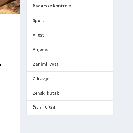
Radarske kontrole
Sport
Vijesti
Vrijeme
Zanimljivosti
U
Zdravlje
Ženski kutak
e
Život & Stil
ć