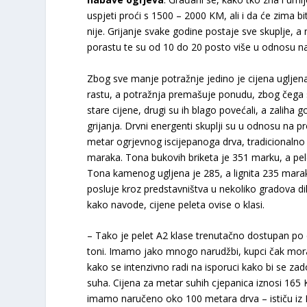
uspjeti proći s 1500 – 2000 KM, ali i da će zima bit
nije. Grijanje svake godine postaje sve skuplje, a 
porastu te su od 10 do 20 posto više u odnosu na
Zbog sve manje potražnje jedino je cijena ugljen
rastu, a potražnja premašuje ponudu, zbog čega s
stare cijene, drugi su ih blago povećali, a zalih
grijanja. Drvni energenti skuplji su u odnosu na p
metar ogrjevnog iscijepanoga drva, tradicionaln
maraka. Tona bukovih briketa je 351 marku, a pele
Tona kamenog ugljena je 285, a lignita 235 marak
posluje kroz predstavništva u nekoliko gradova d
kako navode, cijene peleta ovise o klasi.
– Tako je pelet A2 klase trenutačno dostupan po 
toni. Imamo jako mnogo narudžbi, kupci čak moraj
kako se intenzivno radi na isporuci kako bi se zado
suha. Cijena za metar suhih cjepanica iznosi 165
imamo naručeno oko 100 metara drva – ističu iz 