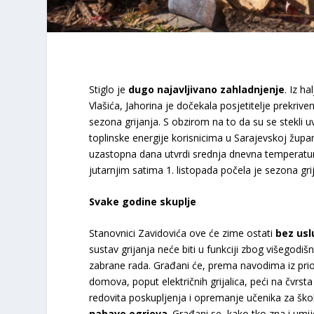
Stiglo je
dugo najavljivano zahladnjenje
. Iz h
Vlašića, Jahorina je dočekala posjetitelje prekri
sezona grijanja. S obzirom na to da su se stekli 
toplinske energije korisnicima u Sarajevskoj župan
uzastopna dana utvrdi srednja dnevna temperatura 
jutarnjim satima 1. listopada počela je sezona grij
Svake godine skuplje
Stanovnici Zavidovića ove će zime ostati
bez usl
sustav grijanja neće biti u funkciji zbog višegodi
zabrane rada. Građani će, prema navodima iz priop
domova, poput električnih grijalica, peći na čvrst
redovita poskupljenja i opremanje učenika za škol
nabave
ogrjeva
. Građani se, kako tko zna i umi