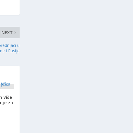
NEXT
prednjači u
ne i Rusije
h više
 je za