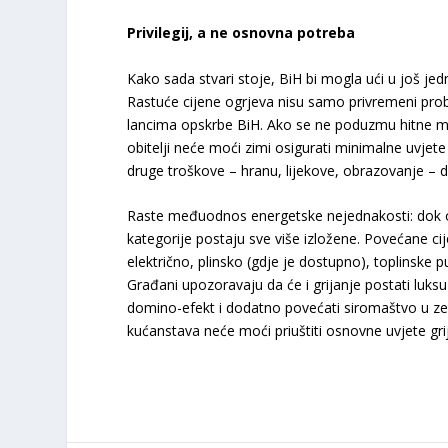
Privilegij, a ne osnovna potreba
Kako sada stvari stoje, BiH bi mogla ući u još jedn
Rastuće cijene ogrjeva nisu samo privremeni pro
lancima opskrbe BiH. Ako se ne poduzmu hitne mje
obitelji neće moći zimi osigurati minimalne uvje
druge troškove – hranu, lijekove, obrazovanje – da 
Raste međuodnos energetske nejednakosti: dok oni 
kategorije postaju sve više izložene. Povećane cij
električno, plinsko (gdje je dostupno), toplinske 
Građani upozoravaju da će i grijanje postati luks
domino-efekt i dodatno povećati siromaštvo u zem
kućanstava neće moći priuštiti osnovne uvjete gri