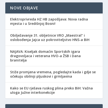
NOVE OBJAVE
Elektroprivreda HZ HB zapošljava: Nova radna
mjesta i u Središnjoj Bosni!
Obilježavanje 31. obljetnice VRO „Maestral“ i
oslobođenja Jajca uz pokroviteljstvo HNS-a BiH
NAJAVA: Kiseljak domaćin Sportskih igara
dragovoljaca i veterana HVO-a ŽSB i Dana
branitelja
Stiže promjena vremena, pogledajte kada i gdje se
očekuju obilniji pljuskovi i grmljavina
Kako se EU rješava ruskog plina preko BiH: Važna
uloga Južne interkonekcije