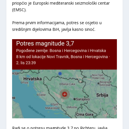
priopćio je Europski mediteranski seizmološki centar
(EMSC).
Prema prvim informacijama, potres se osjetio u
središnjim dijelovima BiH, javlja kasno sinoć.
Radi se o potresu magnitude 3,7 po Richteru, javlja