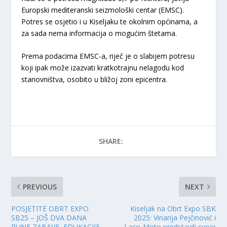
Europski mediteranski seizmološki centar (EMSC).
Potres se osjetio i u Kiseljaku te okolnim općinama, a
za sada nema informacija o mogućim štetama.
Prema podacima EMSC-a, riječ je o slabijem potresu
koji ipak može izazvati kratkotrajnu nelagodu kod
stanovništva, osobito u bližoj zoni epicentra.
SHARE:
PREVIOUS
NEXT
POSJETITE OBRT EXPO
Kiseljak na Obrt Expo SBK
SB25 – JOŠ DVA DANA
2025: Vinarija Pejčinović i
PUNE ZABAVE, EDUKACIJE
Laco-Moto predstavili svoje