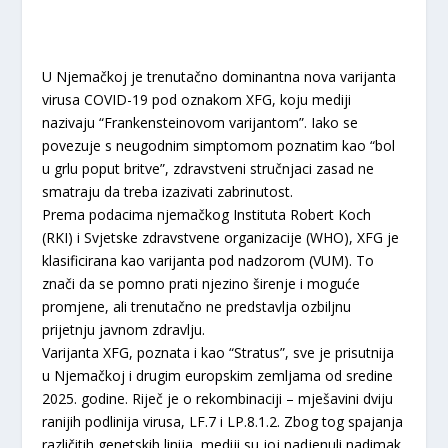
U Njemačkoj je trenutačno dominantna nova varijanta
virusa COVID-19 pod oznakom XFG, koju mediji
nazivaju “Frankensteinovom varijantom”. Iako se
povezuje s neugodnim simptomom poznatim kao “bol
u grlu poput britve”, zdravstveni stručnjaci zasad ne
smatraju da treba izazivati zabrinutost.
Prema podacima njemačkog Instituta Robert Koch
(RKI) i Svjetske zdravstvene organizacije (WHO), XFG je
klasificirana kao varijanta pod nadzorom (VUM). To
znači da se pomno prati njezino širenje i moguće
promjene, ali trenutačno ne predstavlja ozbiljnu
prijetnju javnom zdravlju.
Varijanta XFG, poznata i kao “Stratus”, sve je prisutnija
u Njemačkoj i drugim europskim zemljama od sredine
2025. godine. Riječ je o rekombinaciji – mješavini dviju
ranijih podlinija virusa, LF.7 i LP.8.1.2. Zbog tog spajanja
različitih genetskih linija, mediji su joj nadjenuli nadimak