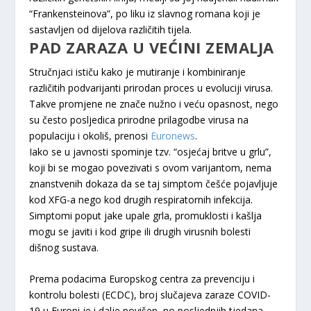
“Frankensteinova”, po liku iz slavnog romana koji je
sastavljen od dijelova različitih tijela.
PAD ZARAZA U VEĆINI ZEMALJA
Stručnjaci ističu kako je mutiranje i kombiniranje
različitih podvarijanti prirodan proces u evoluciji virusa.
Takve promjene ne znače nužno i veću opasnost, nego
su često posljedica prirodne prilagodbe virusa na
populaciju i okoliš, prenosi
Euronews
.
Iako se u javnosti spominje tzv. “osjećaj britve u grlu”,
koji bi se mogao povezivati s ovom varijantom, nema
znanstvenih dokaza da se taj simptom češće pojavljuje
kod XFG-a nego kod drugih respiratornih infekcija.
Simptomi poput jake upale grla, promuklosti i kašlja
mogu se javiti i kod gripe ili drugih virusnih bolesti
dišnog sustava.
Prema podacima Europskog centra za prevenciju i
kontrolu bolesti (ECDC), broj slučajeva zaraze COVID-
19 u Europi je i dalje povišen, no posljednjih tjedana