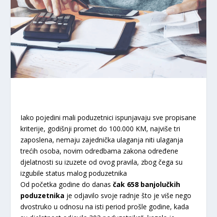
Iako pojedini mali poduzetnici ispunjavaju sve propisane
kriterije, godišnji promet do 100.000 KM, najviše tri
zaposlena, nemaju zajednička ulaganja niti ulaganja
trećih osoba, novim odredbama zakona određene
djelatnosti su izuzete od ovog pravila, zbog čega su
izgubile status malog poduzetnika
Od početka godine do danas
čak 658 banjolučkih
poduzetnika
je odjavilo svoje radnje što je više nego
dvostruko u odnosu na isti period prošle godine, kada