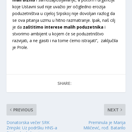
koje Ustavni sud nije uvažio jer očigledno erozija
poduzetništva u cijeloj Srpskoj nije dovoljan razlog da
se ova pitanja uzmu u hitno razmatranje. Ipak, naš cilj
je da
zaštitimo interese malih poduzetnika
i
stvorimo ambijent u kojem će se poduzetništvo
razvijati, a ne gasiti i na tome ćemo istrajati”, zaključila
je Prole.
SHARE:
PREVIOUS
NEXT
Donatorska večer SRK
Preminula je Marija
Zrinjski: Uz podršku HNS-a
Miličević, rođ. Batarilo