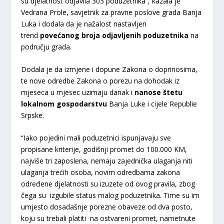
su djelatnost odjavila 303 poduzetnika”, kazala je
Vedrana Prole, savjetnik za pravne poslove grada Banja
Luka i dodala da je nažalost nastavljen
trend
povećanog broja odjavljenih poduzetnika
na
području grada.
Dodala je da izmjene i dopune Zakona o doprinosima,
te nove odredbe Zakona o porezu na dohodak iz
mjeseca u mjesec uzimaju danak i
nanose štetu
lokalnom gospodarstvu
Banja Luke i cijele Republie
Srpske.
“Iako pojedini mali poduzetnici ispunjavaju sve
propisane kriterije, godišnji promet do 100.000 KM,
najviše tri zaposlena, nemaju zajednička ulaganja niti
ulaganja trećih osoba, novim odredbama zakona
određene djelatnosti su izuzete od ovog pravila, zbog
čega su izgubile status malog poduzetnika. Time su im
umjesto dosadašnje porezne obaveze od dva posto,
koju su trebali platiti na ostvareni promet, nametnute