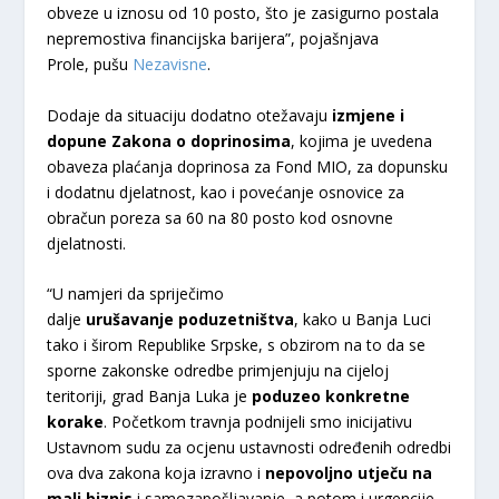
obveze u iznosu od 10 posto, što je zasigurno postala
nepremostiva financijska barijera”, pojašnjava
Prole, pušu
Nezavisne
.
Dodaje da situaciju dodatno otežavaju
izmjene i
dopune Zakona o doprinosima
, kojima je uvedena
obaveza plaćanja doprinosa za Fond MIO, za dopunsku
i dodatnu djelatnost, kao i povećanje osnovice za
obračun poreza sa 60 na 80 posto kod osnovne
djelatnosti.
“U namjeri da spriječimo
dalje
urušavanje poduzetništva
, kako u Banja Luci
tako i širom Republike Srpske, s obzirom na to da se
sporne zakonske odredbe primjenjuju na cijeloj
teritoriji, grad Banja Luka je
poduzeo konkretne
korake
. Početkom travnja podnijeli smo inicijativu
Ustavnom sudu za ocjenu ustavnosti određenih odredbi
ova dva zakona koja izravno i
nepovoljno utječu na
mali biznis
i samozapošljavanje, a potom i urgencije