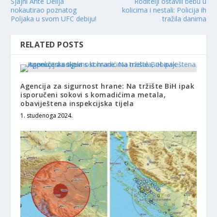
Sjajni Ante Delija
Roditelji ostavili bebu u
nokautirao poznatog
kolicima i nestali: Policija ih
Poljaka u svom UFC debiju!
tražila danima
RELATED POSTS
Agencija za sigurnost hrane: Na tržište BiH ipak
isporučeni sokovi s komadićima metala,
obaviještena inspekcijska tijela
1. studenoga 2024.