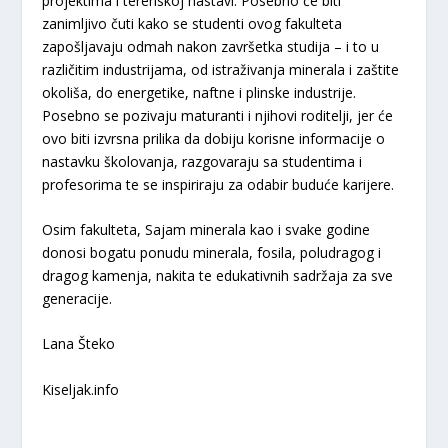
projektima i terenskoj nastavi. Posebno će biti
zanimljivo čuti kako se studenti ovog fakulteta
zapošljavaju odmah nakon završetka studija – i to u
različitim industrijama, od istraživanja minerala i zaštite
okoliša, do energetike, naftne i plinske industrije.
Posebno se pozivaju maturanti i njihovi roditelji, jer će
ovo biti izvrsna prilika da dobiju korisne informacije o
nastavku školovanja, razgovaraju sa studentima i
profesorima te se inspiriraju za odabir buduće karijere.
Osim fakulteta, Sajam minerala kao i svake godine
donosi bogatu ponudu minerala, fosila, poludragog i
dragog kamenja, nakita te edukativnih sadržaja za sve
generacije.
Lana Šteko
Kiseljak.info