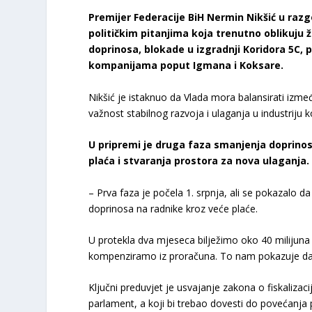
Premijer Federacije BiH Nermin Nikšić u raz
političkim pitanjima koja trenutno oblikuju 
doprinosa, blokade u izgradnji Koridora 5C, 
kompanijama poput Igmana i Koksare.
Nikšić je istaknuo da Vlada mora balansirati između
važnost stabilnog razvoja i ulaganja u industriju
U pripremi je druga faza smanjenja doprinos
plaća i stvaranja prostora za nova ulaganja.
– Prva faza je počela 1. srpnja, ali se pokazalo d
doprinosa na radnike kroz veće plaće.
U protekla dva mjeseca bilježimo oko 40 milijun
kompenziramo iz proračuna. To nam pokazuje da 
Ključni preduvjet je usvajanje zakona o fiskalizacij
parlament, a koji bi trebao dovesti do povećanja