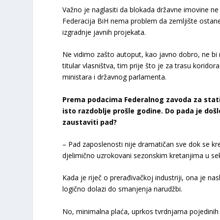
Važno je naglasiti da blokada državne imovine ne 
Federacija BiH nema problem da zemljište ostan
izgradnje javnih projekata.
Ne vidimo zašto autoput, kao javno dobro, ne bi 
titular vlasništva, tim prije što je za trasu korid
ministara i državnog parlamenta.
Prema podacima Federalnog zavoda za statist
isto razdoblje prošle godine. Do pada je došlo
zaustaviti pad?
– Pad zaposlenosti nije dramatičan sve dok se kr
djelimično uzrokovani sezonskim kretanjima u sek
Kada je riječ o prerađivačkoj industriji, ona je 
logično dolazi do smanjenja narudžbi.
No, minimalna plaća, uprkos tvrdnjama pojedinih 