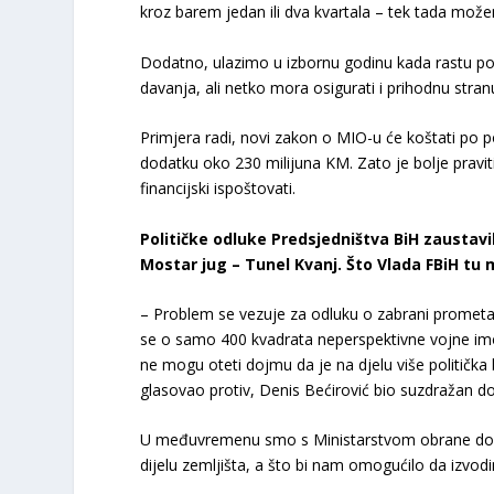
kroz barem jedan ili dva kvartala – tek tada mož
Dodatno, ulazimo u izbornu godinu kada rastu popul
davanja, ali netko mora osigurati i prihodnu stra
Primjera radi, novi zakon o MIO-u će koštati po p
dodatku oko 230 milijuna KM. Zato je bolje prav
financijski ispoštovati.
Političke odluke Predsjedništva BiH zaustav
Mostar jug – Tunel Kvanj. Što Vlada FBiH tu
– Problem se vezuje za odluku o zabrani prometa
se o samo 400 kvadrata neperspektivne vojne imo
ne mogu oteti dojmu da je na djelu više politička
glasovao protiv, Denis Bećirović bio suzdražan dok
U međuvremenu smo s Ministarstvom obrane dogo
dijelu zemljišta, a što bi nam omogućilo da izvo