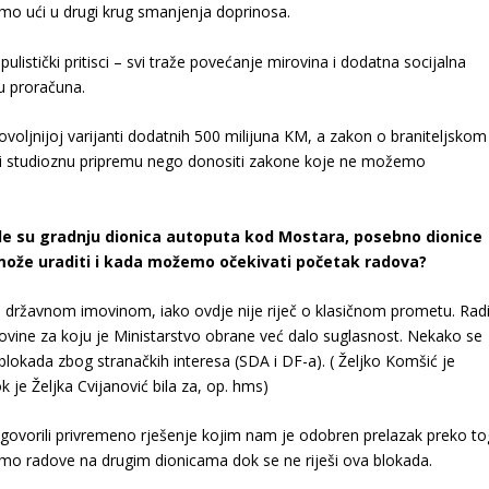
emo ući u drugi krug smanjenja doprinosa.
istički pritisci – svi traže povećanje mirovina i dodatna socijalna
nu proračuna.
ovoljnijoj varijanti dodatnih 500 milijuna KM, a zakon o braniteljskom
iti studioznu pripremu nego donositi zakone koje ne možemo
ile su gradnju dionica autoputa kod Mostara, posebno dionice
 može uraditi i kada možemo očekivati početak radova?
 državnom imovinom, iako ovdje nije riječ o klasičnom prometu. Rad
vine za koju je Ministarstvo obrane već dalo suglasnost. Nekako se
 blokada zbog stranačkih interesa (SDA i DF-a). ( Željko Komšić je
 je Željka Cvijanović bila za, op. hms)
vorili privremeno rješenje kojim nam je odobren prelazak preko to
dimo radove na drugim dionicama dok se ne riješi ova blokada.