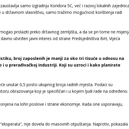
zaustavlja samo izgradnju Koridora 5C, već i razvoj lokalnih zajednica
e u državnom vlasništvu, samo tražimo mogućnost korištenja radi
mogao prolaziti preko državnog zemljišta, a da se pri tome ne mijenj
ora davno utvrđen javni interes od strane Predsjedništva BiH, Vijeća
iku, broj zaposlenih je manji za oko tri tisuće u odnosu na
 i u prerađivačkoj industriji. Koji su uzroci i kako planirate
eće unutar 0,5 posto ukupnog broja radnih mjesta. Podaci su
toru obrazovanja koji je specifičan i u kojem ljudi rade na određeno.
naslonjena na lohn poslove i strane ekonomije. Kada one usporavaju,
“eksperata”, nije dovela do masovnih otpuštanja. Naprotiv, pokazala