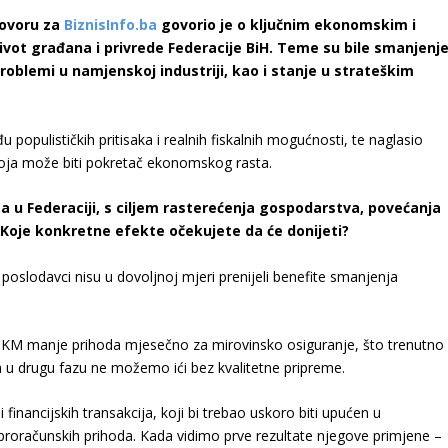
govoru za
BiznisInfo.ba
govorio je o ključnim ekonomskim i
život građana i privrede Federacije BiH. Teme su bile smanjenj
problemi u namjenskoj industriji, kao i stanje u strateškim
 populističkih pritisaka i realnih fiskalnih mogućnosti, te naglasio
 koja može biti pokretač ekonomskog rasta.
a u Federaciji, s ciljem rasterećenja gospodarstva, povećanja
 Koje konkretne efekte očekujete da će donijeti?
a poslodavci nisu u dovoljnoj mjeri prenijeli benefite smanjenja
a KM manje prihoda mjesečno za mirovinsko osiguranje, što trenutno
u drugu fazu ne možemo ići bez kvalitetne pripreme.
i financijskih transakcija, koji bi trebao uskoro biti upućen u
 proračunskih prihoda. Kada vidimo prve rezultate njegove primjene –