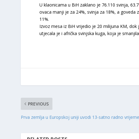
U klaonicama u BiH zaklano je 76.110 svinja, 63.
ovaca manji je za 24%, svinja za 18%, a goveda 
11%.
Izvoz mesa iz BiH vrijedio je 20 milijuna KM, d
utjecala je i afrička svinjska kuga, koja je smanjil
PREVIOUS
Prva zemlja u Europskoj uniji uvodi 13-satno radno vrijem