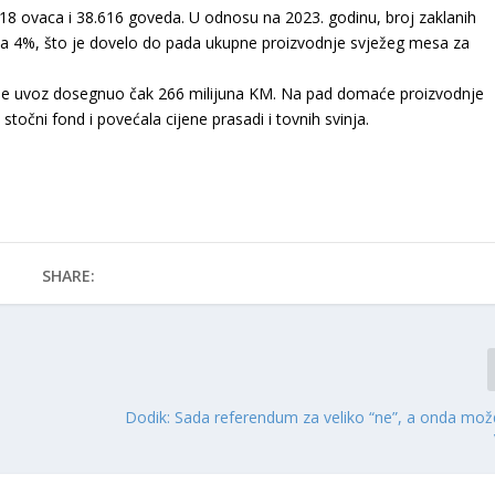
718 ovaca i 38.616 goveda. U odnosu na 2023. godinu, broj zaklanih
za 4%, što je dovelo do pada ukupne proizvodnje svježeg mesa za
ok je uvoz dosegnuo čak 266 milijuna KM. Na pad domaće proizvodnje
a stočni fond i povećala cijene prasadi i tovnih svinja.
SHARE:
e
Dodik: Sada referendum za veliko “ne”, a onda možd