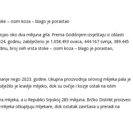
toke – osim koza – blago je porastao
rojao oko dva milijuna grla. Prema Godišnjem izvještaju iz oblasti
024. godinu, zabilježeno je 1.058.493 ovaca, 444.167 svinja, 389.445
nu, broj svih vrsta stoke – osim koza – blago je porastao,
manje nego 2023. godine. Ukupna proizvodnja sirovog mlijeka pala je
ilježilo je kravlje mlijeko, dok su ovčije i kozje ostali na istim
ra mlijeka, a u Republici Srpskoj 285 milijuna. Brčko Distrikt proizveo
g mlijeka otkupljuju mljekare, dok ostatak završava u preradi na