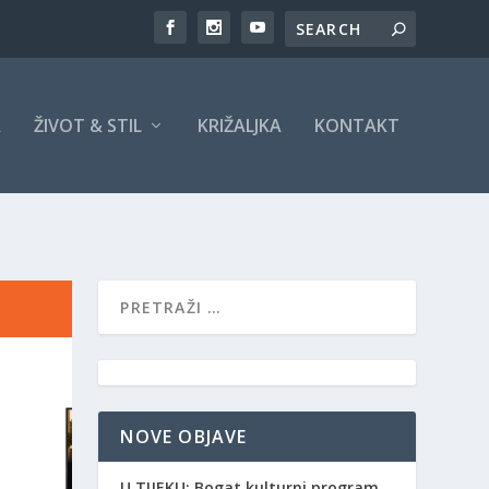
A
ŽIVOT & STIL
KRIŽALJKA
KONTAKT
NOVE OBJAVE
​U TIJEKU: Bogat kulturni program