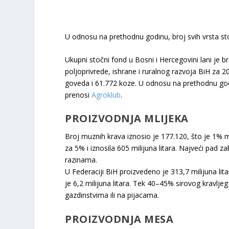
U odnosu na prethodnu godinu, broj svih vrsta s
Ukupni stočni fond u Bosni i Hercegovini lani je b
poljoprivrede, ishrane i ruralnog razvoja BiH za 2
goveda i 61.772 koze. U odnosu na prethodnu godi
prenosi
Agroklub
.
PROIZVODNJA MLIJEKA
Broj muznih krava iznosio je 177.120, što je 1% 
za 5% i iznosila 605 milijuna litara. Najveći pad zab
razinama.
U Federaciji BiH proizvedeno je 313,7 milijuna lita
je 6,2 milijuna litara. Tek 40–45% sirovog kravlje
gazdinstvima ili na pijacama.
PROIZVODNJA MESA