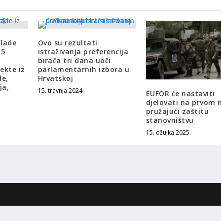
Vlade
Ovo su rezultati
 5
istraživanja preferencija
birača tri dana uoči
ekte iz
parlamentarnih izbora u
de,
Hrvatskoj
ja,
15. travnja 2024.
EUFOR će nastaviti
djelovati na prvom 
pružajući zaštitu
stanovništvu
15. ožujka 2025.