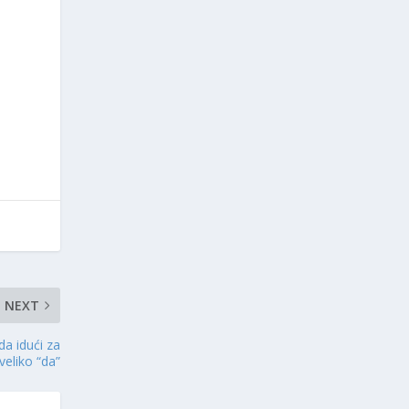
NEXT
a idući za
veliko “da”