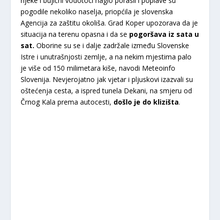
rijeke i bujični vodotoci naglo porasli i poplave su
pogodile nekoliko naselja, priopćila je slovenska
Agencija za zaštitu okoliša. Grad Koper upozorava da je
situacija na terenu opasna i da se
pogoršava iz sata u
sat.
Oborine su se i dalje zadržale između Slovenske
Istre i unutrašnjosti zemlje, a na nekim mjestima palo
je više od 150 milimetara kiše, navodi Meteoinfo
Slovenija. Nevjerojatno jak vjetar i pljuskovi izazvali su
oštećenja cesta, a ispred tunela Dekani, na smjeru od
Črnog Kala prema autocesti,
došlo je do klizišta
.