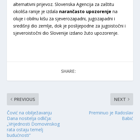
alternativni prijevoz. Slovenska Agencija za zaštitu
okoliša ranije je izdala
narančasto upozorenje
na
oluje i obilnu kišu za sjeverozapadni, jugozapadni i
središnji dio zemlje, dok je poslijepodne za jugoistočni i
sjeveroistočni dio Slovenije izdano žuto upozorenje.
SHARE:
PREVIOUS
NEXT
Čović na obilježavanju
Preminuo je Radoslav
Dana nositelja odličja:
Babić
„Vrijednosti Domovinskog
rata ostaju temelj
budućnosti“