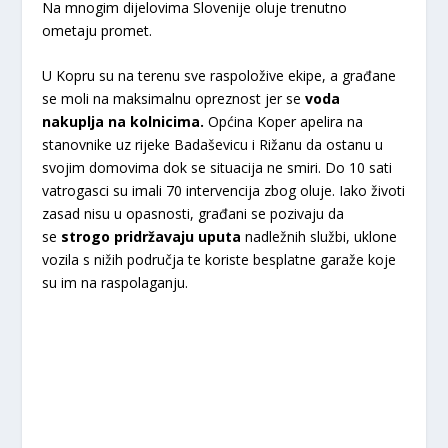
Na mnogim dijelovima Slovenije oluje trenutno
ometaju promet.
U Kopru su na terenu sve raspoložive ekipe, a građane
se moli na maksimalnu opreznost jer se
voda
nakuplja na kolnicima.
Općina Koper apelira na
stanovnike uz rijeke Badaševicu i Rižanu da ostanu u
svojim domovima dok se situacija ne smiri. Do 10 sati
vatrogasci su imali 70 intervencija zbog oluje. Iako životi
zasad nisu u opasnosti, građani se pozivaju da
se
strogo pridržavaju uputa
nadležnih službi, uklone
vozila s nižih područja te koriste besplatne garaže koje
su im na raspolaganju.