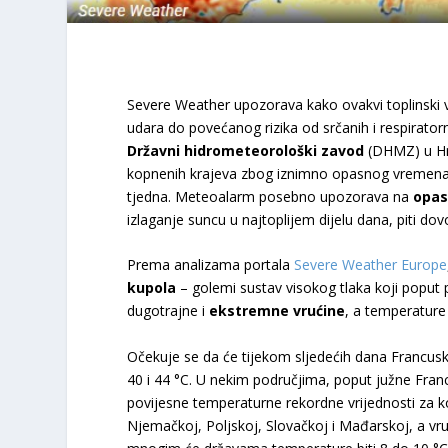
Severe Weather upozorava kako ovakvi toplinski val
udara do povećanog rizika od srčanih i respirato
Državni hidrometeorološki zavod
(DHMZ) u Hr
kopnenih krajeva zbog iznimno opasnog vremen
tjedna. Meteoalarm posebno upozorava na
opas
izlaganje suncu u najtoplijem dijelu dana, piti dovo
Prema analizama portala
Severe Weather Europe
kupola
– golemi sustav visokog tlaka koji poput p
dugotrajne i
ekstremne vrućine
, a temperatur
Očekuje se da će tijekom sljedećih dana Francuska
40 i 44 °C. U nekim područjima, poput južne Francu
povijesne temperaturne rekordne vrijednosti za ko
Njemačkoj, Poljskoj, Slovačkoj i Mađarskoj, a vru