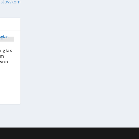
restovskom
i glas
om
ovno