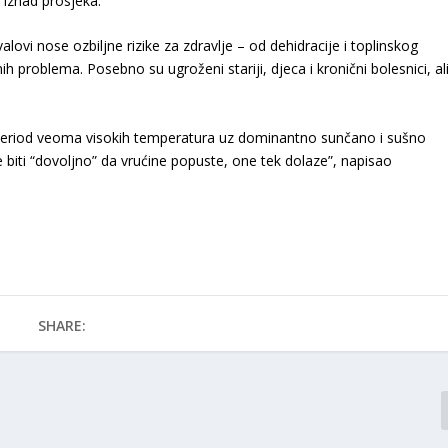
iznad prosjeka.
ovi nose ozbiljne rizike za zdravlje – od dehidracije i toplinskog
h problema. Posebno su ugroženi stariji, djeca i kronični bolesnici, al
g period veoma visokih temperatura uz dominantno sunčano i sušno
e biti “dovoljno” da vrućine popuste, one tek dolaze”, napisao
SHARE: