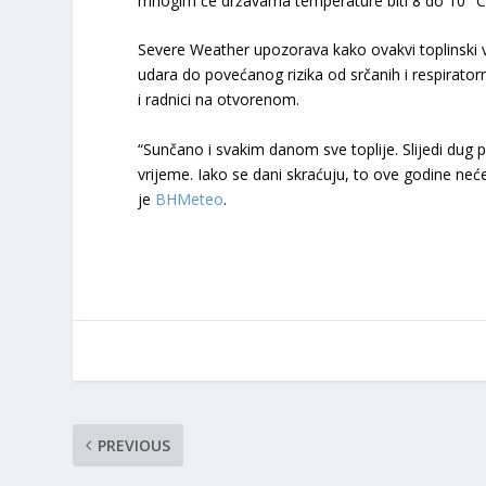
mnogim će državama temperature biti 8 do 10 °C 
Severe Weather upozorava kako ovakvi toplinski val
udara do povećanog rizika od srčanih i respiratorni
i radnici na otvorenom.
“Sunčano i svakim danom sve toplije. Slijedi du
vrijeme. Iako se dani skraćuju, to ove godine neć
je
BHMeteo
.
PREVIOUS