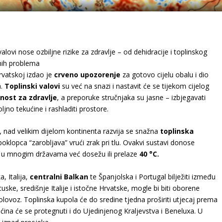
ovi nose ozbiljne rizike za zdravlje – od dehidracije i toplinskog
rnih problema
vatskoj izdao je
crveno upozorenje
za gotovo cijelu obalu i dio
a.
Toplinski valovi
su već na snazi i nastavit će se tijekom cijelog
nost za zdravlje
, a preporuke stručnjaka su jasne – izbjegavati
ljno tekućine i rashladiti prostore.
, nad velikim dijelom kontinenta razvija se snažna
toplinska
oklopca “zarobljava” vrući zrak pri tlu. Ovakvi sustavi donose
e u mnogim državama već dosežu ili prelaze
40 °C.
, Italija,
centralni Balkan
te Španjolska i Portugal bilježiti između
ske, središnje Italije i istočne Hrvatske, mogle bi biti oborene
lovoz. Toplinska kupola će do sredine tjedna proširiti utjecaj prema
ćina će se protegnuti i do Ujedinjenog Kraljevstva i Beneluxa. U