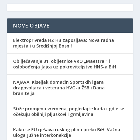
NOVE OBJAVE
Elektroprivreda HZ HB zapošljava: Nova radna
mjesta i u Središnjoj Bosni!
Obilježavanje 31. obljetnice VRO „Maestral“ i
oslobođenja Jajca uz pokroviteljstvo HNS-a BiH
NAJAVA: Kiseljak domaćin Sportskih igara
dragovoljaca i veterana HVO-a ŽSB i Dana
branitelja
Stiže promjena vremena, pogledajte kada i gdje se
očekuju obilniji pljuskovi i grmljavina
Kako se EU rješava ruskog plina preko BiH: Važna
uloga Južne interkonekcije