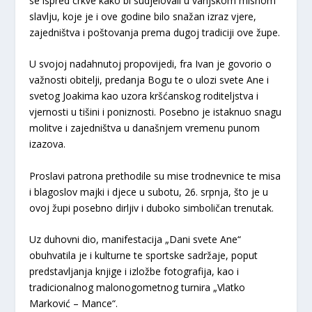
se ispred crkve kako bi sudjelovali u vanjskom misnom
slavlju, koje je i ove godine bilo snažan izraz vjere,
zajedništva i poštovanja prema dugoj tradiciji ove župe.
U svojoj nadahnutoj propovijedi, fra Ivan je govorio o
važnosti obitelji, predanja Bogu te o ulozi svete Ane i
svetog Joakima kao uzora kršćanskog roditeljstva i
vjernosti u tišini i poniznosti. Posebno je istaknuo snagu
molitve i zajedništva u današnjem vremenu punom
izazova.
Proslavi patrona prethodile su mise trodnevnice te misa
i blagoslov majki i djece u subotu, 26. srpnja, što je u
ovoj župi posebno dirljiv i duboko simboličan trenutak.
Uz duhovni dio, manifestacija „Dani svete Ane“
obuhvatila je i kulturne te sportske sadržaje, poput
predstavljanja knjige i izložbe fotografija, kao i
tradicionalnog malonogometnog turnira „Vlatko
Marković – Mance“.