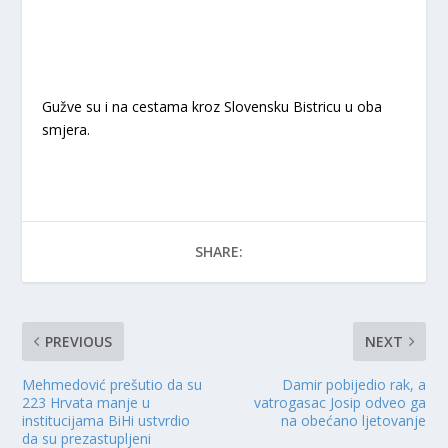
Gužve su i na cestama kroz Slovensku Bistricu u oba
smjera.
SHARE:
PREVIOUS
NEXT
Mehmedović prešutio da su
Damir pobijedio rak, a
223 Hrvata manje u
vatrogasac Josip odveo ga
institucijama BiHi ustvrdio
na obećano ljetovanje
da su prezastupljeni