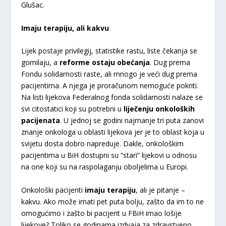
Glušac.
Imaju terapiju, ali kakvu
Lijek postaje privilegij, statistike rastu, liste čekanja se
gomilaju, a
reforme ostaju obećanja
. Dug prema
Fondu solidarnosti raste, ali mnogo je veći dug prema
pacijentima. A njega je proračunom nemoguće pokriti.
Na listi lijekova Federalnog fonda solidarnosti nalaze se
svi citostatici koji su potrebni u
liječenju onkoloških
pacijenata
. U jednoj se godini najmanje tri puta zanovi
znanje onkologa u oblasti lijekova jer je to oblast koja u
svijetu dosta dobro napreduje. Dakle, onkološkim
pacijentima u BiH dostupni su “stari” lijekovi u odnosu
na one koji su na raspolaganju oboljelima u Europi.
Onkološki pacijenti
imaju terapiju
, ali je pitanje –
kakvu. Ako može imati pet puta bolju, zašto da im to ne
omogućimo i zašto bi pacijent u FBiH imao lošije
lijekove? Toliko se godinama izdvaja za zdravstveno