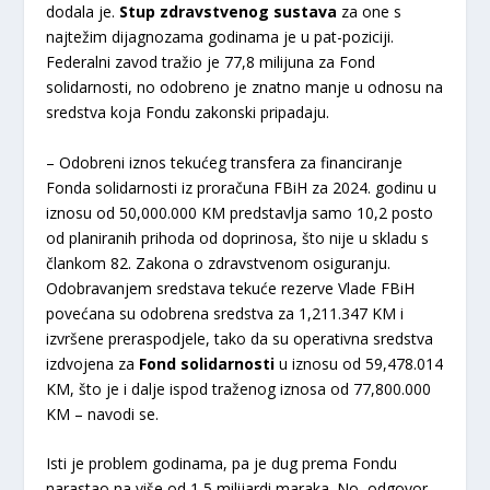
dodala je.
Stup zdravstvenog sustava
za one s
najtežim dijagnozama godinama je u pat-poziciji.
Federalni zavod tražio je 77,8 milijuna za Fond
solidarnosti, no odobreno je znatno manje u odnosu na
sredstva koja Fondu zakonski pripadaju.
– Odobreni iznos tekućeg transfera za financiranje
Fonda solidarnosti iz proračuna FBiH za 2024. godinu u
iznosu od 50,000.000 KM predstavlja samo 10,2 posto
od planiranih prihoda od doprinosa, što nije u skladu s
člankom 82. Zakona o zdravstvenom osiguranju.
Odobravanjem sredstava tekuće rezerve Vlade FBiH
povećana su odobrena sredstva za 1,211.347 KM i
izvršene preraspodjele, tako da su operativna sredstva
izdvojena za
Fond solidarnosti
u iznosu od 59,478.014
KM, što je i dalje ispod traženog iznosa od 77,800.000
KM – navodi se.
Isti je problem godinama, pa je dug prema Fondu
narastao na više od 1,5 milijardi maraka. No, odgovor