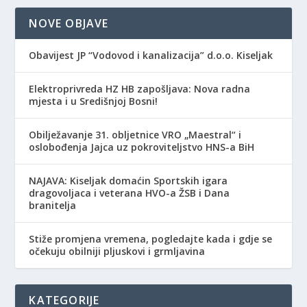
NOVE OBJAVE
Obavijest JP “Vodovod i kanalizacija” d.o.o. Kiseljak
Elektroprivreda HZ HB zapošljava: Nova radna
mjesta i u Središnjoj Bosni!
Obilježavanje 31. obljetnice VRO „Maestral“ i
oslobođenja Jajca uz pokroviteljstvo HNS-a BiH
NAJAVA: Kiseljak domaćin Sportskih igara
dragovoljaca i veterana HVO-a ŽSB i Dana
branitelja
Stiže promjena vremena, pogledajte kada i gdje se
očekuju obilniji pljuskovi i grmljavina
KATEGORIJE