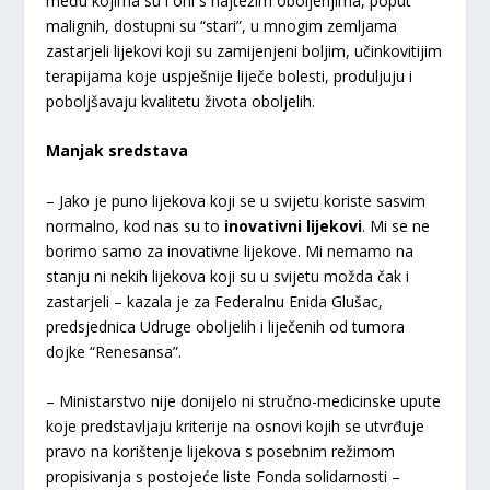
među kojima su i oni s najtežim oboljenjima, poput
malignih, dostupni su “stari”, u mnogim zemljama
zastarjeli lijekovi koji su zamijenjeni boljim, učinkovitijim
terapijama koje uspješnije liječe bolesti, produljuju i
poboljšavaju kvalitetu života oboljelih.
Manjak sredstava
– Jako je puno lijekova koji se u svijetu koriste sasvim
normalno, kod nas su to
inovativni lijekovi
. Mi se ne
borimo samo za inovativne lijekove. Mi nemamo na
stanju ni nekih lijekova koji su u svijetu možda čak i
zastarjeli – kazala je za Federalnu Enida Glušac,
predsjednica Udruge oboljelih i liječenih od tumora
dojke “Renesansa”.
– Ministarstvo nije donijelo ni stručno-medicinske upute
koje predstavljaju kriterije na osnovi kojih se utvrđuje
pravo na korištenje lijekova s posebnim režimom
propisivanja s postojeće liste Fonda solidarnosti –