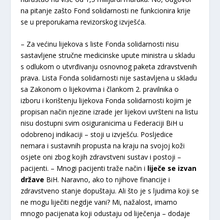
na pitanje zašto Fond solidarnosti ne funkcionira krije
se u preporukama revizorskog izvješća.
– Za većinu lijekova s liste Fonda solidarnosti nisu
sastavljene stručne medicinske upute ministra u skladu
s odlukom o utvrđivanju osnovnog paketa zdravstvenih
prava. Lista Fonda solidarnosti nije sastavljena u skladu
sa Zakonom o lijekovima i člankom 2. pravilnika o
izboru i korištenju lijekova Fonda solidarnosti kojim je
propisan način njezine izrade jer lijekovi uvršteni na listu
nisu dostupni svim osiguranicima u Federaciji BiH u
odobrenoj indikaciji – stoji u izvješću. Posljedice
nemara i sustavnih propusta na kraju na svojoj koži
osjete oni zbog kojih zdravstveni sustav i postoji –
pacijenti. – Mnogi pacijenti traže način i
liječe se izvan
države
BiH. Naravno, ako to njihove financije i
zdravstveno stanje dopuštaju. Ali što je s ljudima koji se
ne mogu liječiti negdje vani? Mi, nažalost, imamo
mnogo pacijenata koji odustaju od liječenja – dodaje