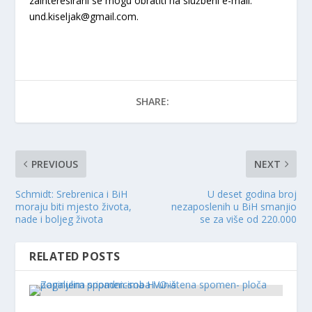
zainteresirani se mogu obratiti na službeni e-mail:
und.kiseljak@gmail.com.
SHARE:
PREVIOUS
NEXT
Schmidt: Srebrenica i BiH
U deset godina broj
moraju biti mjesto života,
nezaposlenih u BiH smanjio
nade i boljeg života
se za više od 220.000
RELATED POSTS