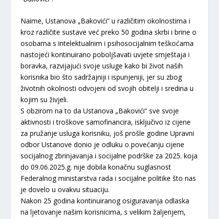
Naime, Ustanova „Bakovići“ u različitim okolnostima i
kroz različite sustave već preko 50 godina skrbi i brine o
osobama s intelektualnim i psihosocijalnim teškoćama
nastojeći kontinuirano poboljšavati uvjete smještaja i
boravka, razvijajući svoje usluge kako bi život naših
korisnika bio što sadržajniji i ispunjeniji, jer su zbog
životnih okolnosti odvojeni od svojih obitelji i sredina u
kojim su živjeli.
S obzirom na to da Ustanova „Bakovići“ sve svoje
aktivnosti i troškove samofinancira, isključivo iz cijene
za pružanje usluga korisniku, još prošle godine Upravni
odbor Ustanove donio je odluku o povećanju cijene
socijalnog zbrinjavanja i socijalne podrške za 2025. koja
do 09.06.2025.g. nije dobila konačnu suglasnost
Federalnog ministarstva rada i socijalne politike što nas
je dovelo u ovakvu situaciju.
Nakon 25 godina kontinuiranog osiguravanja odlaska
na ljetovanje našim korisnicima, s velikim žaljenjem,