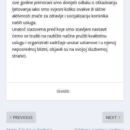
ove godine primorani smo donijeti odluku o otkazivanju
ljetovanja iako smo svjesni koliko ovakve ili slične
aktivnosti znače za zdravlje i socijalizaciju korisnika
naših usluga.
Unatoč izazovima pred koje smo stavljeni nastavit
ćemo se truditi na različite načine pružiti kvalitetnu
uslugu i organizirati sadržaje unutar ustanove i u njenoj
neposrednoj blizini, objavili su na svojoj sluzbemoj
stranici.
SHARE:
PREVIOUS
NEXT
Marin Ćalušić iz Hajduka
Održana svečana sjednica