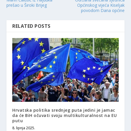
prešao u Široki Brijeg
Općinskog vijeća Kiseljak
povodom Dana općine
RELATED POSTS
Hrvatska politika srednjeg puta jedini je jamac
da će BiH očuvati svoju multikulturalnost na EU
putu
8. lipnja 2025.