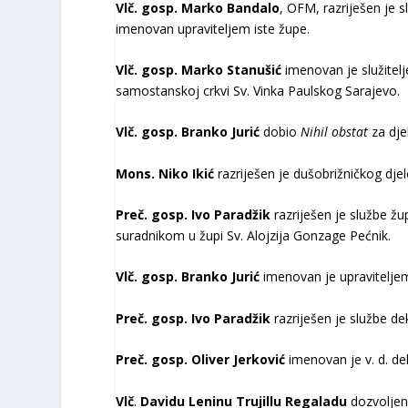
Vlč. gosp. Marko Bandalo
, OFM, razriješen je 
imenovan upraviteljem iste župe.
Vlč. gosp. Marko Stanušić
imenovan je služitelj
samostanskoj crkvi Sv. Vinka Paulskog Sarajevo.
Vlč. gosp. Branko Jurić
dobio
Nihil obstat
za dje
Mons. Niko Ikić
razriješen je dušobrižničkog djel
Preč. gosp. Ivo Paradžik
razriješen je službe žu
suradnikom u župi Sv. Alojzija Gonzage Pećnik.
Vlč. gosp. Branko Jurić
imenovan je upraviteljem
Preč. gosp. Ivo Paradžik
razriješen je službe d
Preč. gosp. Oliver Jerković
imenovan je v. d. d
Vlč
.
Davidu Leninu Trujillu
Regaladu
dozvoljeno