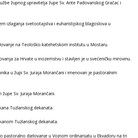
službe župnog upravitelja župe Sv. Ante Padovanskog Gračac i
em izlaganja svetootajstva i euharistijskog blagoslova u
lovanje na Teološko-katehetskom institutu u Mostaru.
ovanja za Hrvate u inozemstvu i stavljen je u svećeničku mirovinu.
pnika u župi Sv. Juraja Morančani i imenovan je pastoralnim
 župe Sv. Juraja Morančani.
ekana Tuzlanskog dekanata.
ekanom Tuzlanskog dekanata.
 pastoralno djelovanje u Vojnom ordinarijatu u Ekvadoru na tri