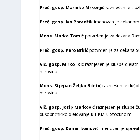
Preč. gosp. Marinko Mrkonjić
razriješen je sl
Preč. gosp. Ivo Paradžik
imenovan je dekanom 
Mons. Marko Tomić
potvrđen je za dekana Ram
Preč. gosp. Pero Brkić
potvrđen je za dekana S
Vlč. gosp. Mirko Ikić
razriješen je službe djelatn
mirovinu.
Mons. Stjepan Željko Biletić
razriješen je dušo
mirovinu.
Vlč. gosp. Josip Marković
razriješen je službe ž
dušobrižničko djelovanje u HKM-u Stockholm.
Preč. gosp. Damir Ivanović
imenovan je upravite