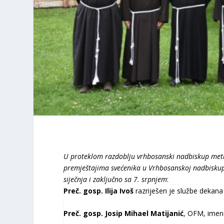
U proteklom razdoblju vrhbosanski nadbiskup met
premještajima svećenika u Vrhbosanskoj nadbiskup
siječnja i zaključno sa 7. srpnjem
:
Preč. gosp. Ilija Ivoš
razriješen je službe dekan
Preč. gosp. Josip Mihael Matijanić
, OFM, imen