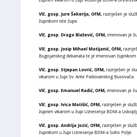
Vlč. gosp. Jure Šekerija, OFM,
razriješen je slu
župnikom iste župe.
Vlč. gosp. Drago Blažević, OFM,
imenovan je žu
Vlč. gosp. Josip Mihael Matijanić, OFM,
razrije
Bugojanskog dekanata te je imenovan župnikom 
Vlč. gosp. Stjepan Lovrić, OFM,
razriješen je sl
vikarom u župi Sv. Ante Padovanskog Busovača.
Vlč. gosp. Emanuel Radić, OFM,
imenovan je žu
Vlč. gosp. Ivica Matišić, OFM,
razriješen je slu
župnim vikarom u župi Uznesenja BDM-a Uskoplj
Vlč. gosp. Andrija Jozić, OFM,
razriješen je slu
župnikom u župi Uznesenja BDM-a Suho Polje.