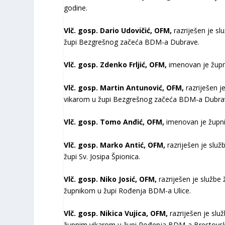
godine.
Vlč. gosp. Dario Udovičić, OFM,
razriješen je sl
župi Bezgrešnog začeća BDM-a Dubrave.
Vlč. gosp. Zdenko Frljić, OFM,
imenovan je župn
Vlč. gosp. Martin Antunović, OFM,
razriješen j
vikarom u župi Bezgrešnog začeća BDM-a Dubra
Vlč. gosp. Tomo Anđić, OFM,
imenovan je župn
Vlč. gosp. Marko Antić, OFM,
razriješen je slu
župi Sv. Josipa Špionica.
Vlč. gosp. Niko Josić, OFM,
razriješen je služb
župnikom u župi Rođenja BDM-a Ulice.
Vlč. gosp. Nikica Vujica, OFM,
razriješen je slu
župnim vikarom u župi Rođenja BDM-a Brestovs