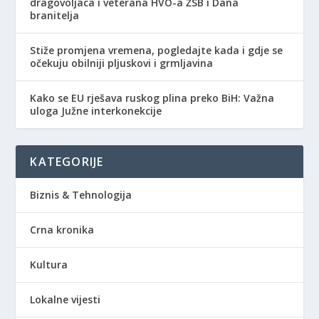
dragovoljaca i veterana HVO-a ŽSB i Dana
branitelja
Stiže promjena vremena, pogledajte kada i gdje se
očekuju obilniji pljuskovi i grmljavina
Kako se EU rješava ruskog plina preko BiH: Važna
uloga Južne interkonekcije
KATEGORIJE
Biznis & Tehnologija
Crna kronika
Kultura
Lokalne vijesti