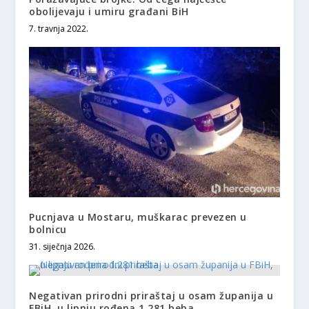
obolijevaju i umiru građani BiH
7. travnja 2022.
Pucnjava u Mostaru, muškarac prevezen u
bolnicu
31. siječnja 2026.
Negativan prirodni priraštaj u osam županija u
FBiH, u lipnju rođena 1.281 beba