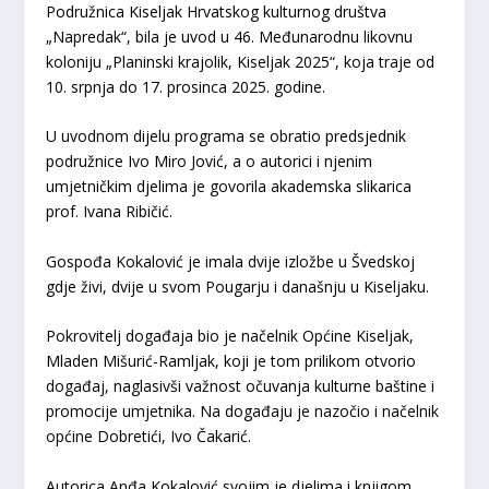
Podružnica Kiseljak Hrvatskog kulturnog društva
„Napredak“, bila je uvod u 46. Međunarodnu likovnu
koloniju „Planinski krajolik, Kiseljak 2025“, koja traje od
10. srpnja do 17. prosinca 2025. godine.
U uvodnom dijelu programa se obratio predsjednik
podružnice Ivo Miro Jović, a o autorici i njenim
umjetničkim djelima je govorila akademska slikarica
prof. Ivana Ribičić.
Gospođa Kokalović je imala dvije izložbe u Švedskoj
gdje živi, dvije u svom Pougarju i današnju u Kiseljaku.
Pokrovitelj događaja bio je načelnik Općine Kiseljak,
Mladen Mišurić-Ramljak, koji je tom prilikom otvorio
događaj, naglasivši važnost očuvanja kulturne baštine i
promocije umjetnika. Na događaju je nazočio i načelnik
općine Dobretići, Ivo Čakarić.
Autorica Anđa Kokalović svojim je djelima i knjigom