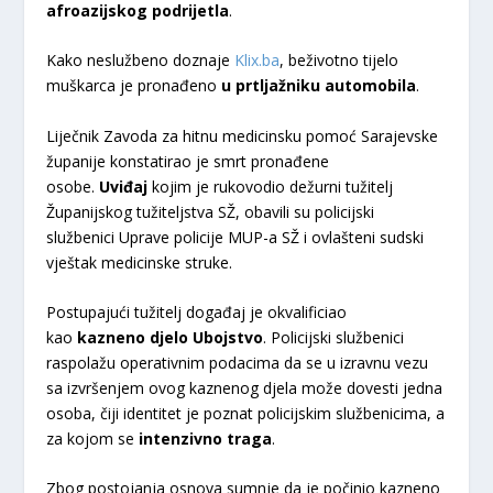
afroazijskog podrijetla
.
Kako neslužbeno doznaje
Klix.ba
, beživotno tijelo
muškarca je pronađeno
u prtljažniku automobila
.
Liječnik Zavoda za hitnu medicinsku pomoć Sarajevske
županije konstatirao je smrt pronađene
osobe.
Uviđaj
kojim je rukovodio dežurni tužitelj
Županijskog tužiteljstva SŽ, obavili su policijski
službenici Uprave policije MUP-a SŽ i ovlašteni sudski
vještak medicinske struke.
Postupajući tužitelj događaj je okvalificiao
kao
kazneno djelo Ubojstvo
. Policijski službenici
raspolažu operativnim podacima da se u izravnu vezu
sa izvršenjem ovog kaznenog djela može dovesti jedna
osoba, čiji identitet je poznat policijskim službenicima, a
za kojom se
intenzivno traga
.
Zbog postojanja osnova sumnje da je počinio kazneno