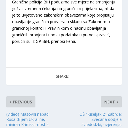
Granična policija BiH poduzima sve mjere na smanjenju
gužvi i vremena čekanja na graničnim prijelazima, ali da
je to uvjetovano zakonskim obavezama koje propisuju
obavljanje graničnih provjera u skladu sa Zakonom o
graničnoj kontroli i Pravilnikom o načinu obavljanja
graničnih provjera i unosa podataka u putne isprave”,
poručili su iz GP BiH, prenosi Fena.
SHARE:
PREVIOUS
NEXT
(Video) Masovni napad
OŠ “Kiseljak 2” Zabrđe:
Rusa diljem Ukrajine,
Svečana dodjela
miniran Krimski most s
svjedodžbi, uvjerenja,