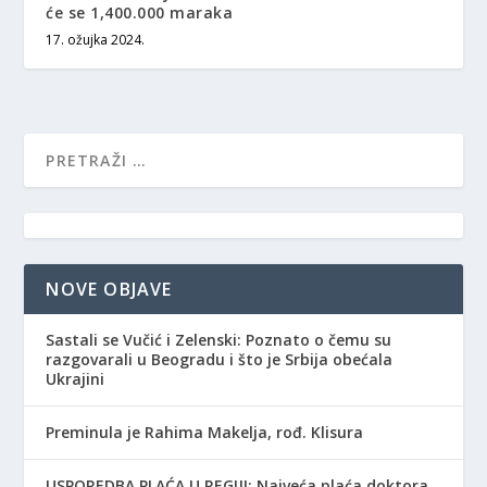
će se 1,400.000 maraka
17. ožujka 2024.
NOVE OBJAVE
Sastali se Vučić i Zelenski: Poznato o čemu su
razgovarali u Beogradu i što je Srbija obećala
Ukrajini
Preminula je Rahima Makelja, rođ. Klisura
USPOREDBA PLAĆA U REGIJI: Najveća plaća doktora