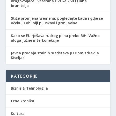
dragovoljaca i veterana HVO-a ŽSB i Dana
branitelja
Stiže promjena vremena, pogledajte kada i gdje se
očekuju obilniji pljuskovi i grmljavina
Kako se EU rješava ruskog plina preko BiH: Važna
uloga Južne interkonekcije
Javna prodaja stalnih sredstava JU Dom zdravlja
Kiseljak
KATEGORIJE
Biznis & Tehnologija
Crna kronika
Kultura