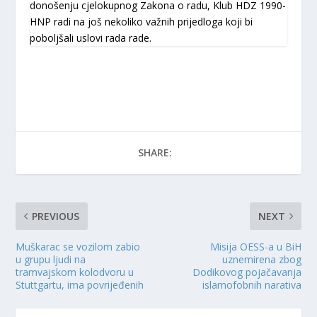
donošenju cjelokupnog Zakona o radu, Klub HDZ 1990-
HNP radi na još nekoliko važnih prijedloga koji bi
poboljšali uslovi rada rade.
SHARE:
PREVIOUS
NEXT
Muškarac se vozilom zabio
Misija OESS-a u BiH
u grupu ljudi na
uznemirena zbog
tramvajskom kolodvoru u
Dodikovog pojačavanja
Stuttgartu, ima povrijeđenih
islamofobnih narativa