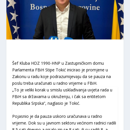
Šef Kluba HDZ 1990-HNP u Zastupničkom domu
Parlamenta FBiH Stipe Tokić inicirao je promjene u
Zakonu u radu koje podrazumijevaju da se pauza na
poslu treba uračunati u radno vrijeme u FBiH.
„To je veliki korak u smislu usklađivanja uvjeta rada u
FBiH sa državama u okruženju, i čak sa entitetom
Republika Srpska”, naglasio je Tokić.
Pojasnio je da pauza uskoro uračunava u radno
vrijeme. Dok su u javnom sektoru većinom radnici radili
8,5 sati dnevno a pisalo im se 8 sati, ili su radili 8, a