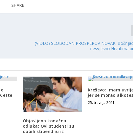
SHARE:
(VIDEO) SLOBODAN PROSPEROV NOVAK: Bošnjačka
nesvjesno Hrvatima pr
je
Kreševo: Imam uvrij
 Ceste
jer se morao alkotes
25. travnja 2021.
Objavljena konačna
odluka: Ovi studenti su
dobili stipendiju iz