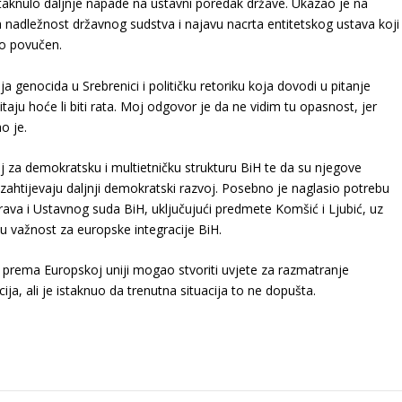
potaknulo daljnje napade na ustavni poredak države. Ukazao je na
nadležnost državnog sudstva i najavu nacrta entitetskog ustava koji
zo povučen.
 genocida u Srebrenici i političku retoriku koja dovodi u pitanje
taju hoće li biti rata. Moj odgovor je da ne vidim tu opasnost, jer
o je.
 za demokratsku i multietničku strukturu BiH te da su njegove
 zahtijevaju daljnji demokratski razvoj. Posebno je naglasio potrebu
va i Ustavnog suda BiH, uključujući predmete Komšić i Ljubić, uz
u važnost za europske integracije BiH.
H prema Europskoj uniji mogao stvoriti uvjete za razmatranje
, ali je istaknuo da trenutna situacija to ne dopušta.