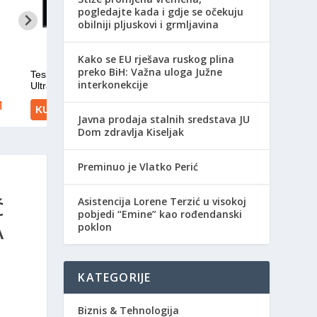
pogledajte kada i gdje se očekuju
obilniji pljuskovi i grmljavina
Kako se EU rješava ruskog plina
preko BiH: Važna uloga Južne
interkonekcije
Javna prodaja stalnih sredstava JU
Dom zdravlja Kiseljak
Preminuo je Vlatko Perić
Asistencija Lorene Terzić u visokoj
Ć
pobjedi “Emine” kao rođendanski
A
poklon
KATEGORIJE
Biznis & Tehnologija