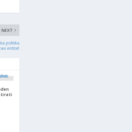
NEXT
 politika
avi entitet
eđen
tirati