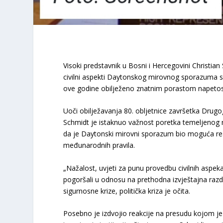
Visoki predstavnik u Bosni i Hercegovini Christian
civilni aspekti Daytonskog mirovnog sporazuma su
ove godine obilježeno znatnim porastom napetost
Uoči obilježavanja 80. obljetnice završetka Drug
Schmidt je istaknuo važnost poretka temeljenog n
da je Daytonski mirovni sporazum bio moguća rea
međunarodnih pravila.
„Nažalost, uvjeti za punu provedbu civilnih aspe
pogoršali u odnosu na prethodna izvještajna razd
sigurnosne krize, politička kriza je očita.
Posebno je izdvojio reakcije na presudu kojom j