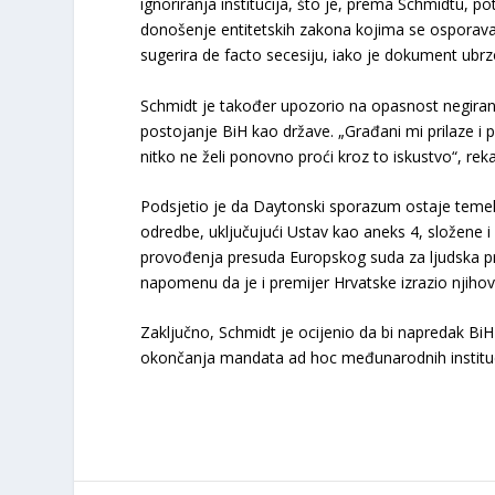
ignoriranja institucija, što je, prema Schmidtu, 
donošenje entitetskih zakona kojima se osporava 
sugerira de facto secesiju, iako je dokument ubr
Schmidt je također upozorio na opasnost negiranja
postojanje BiH kao države. „Građani mi prilaze i pi
nitko ne želi ponovno proći kroz to iskustvo“, reka
Podsjetio je da Daytonski sporazum ostaje temelj
odredbe, uključujući Ustav kao aneks 4, složene i
provođenja presuda Europskog suda za ljudska pra
napomenu da je i premijer Hrvatske izrazio njihov
Zaključno, Schmidt je ocijenio da bi napredak Bi
okončanja mandata ad hoc međunarodnih institucija