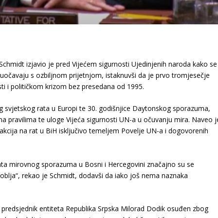
 Schmidt izjavio je pred Vijećem sigurnosti Ujedinjenih naroda kako se
očavaju s ozbiljnom prijetnjom, istaknuvši da je prvo tromjesečje
i i političkom krizom bez presedana od 1995.
og svjetskog rata u Europi te 30. godišnjice Daytonskog sporazuma,
a pravilima te uloge Vijeća sigurnosti UN-a u očuvanju mira. Naveo j
kcija na rat u BiH isključivo temeljem Povelje UN-a i dogovorenih
kata mirovnog sporazuma u Bosni i Hercegovini značajno su se
oblja“, rekao je Schmidt, dodavši da iako još nema naznaka
e predsjednik entiteta Republika Srpska Milorad Dodik osuđen zbog