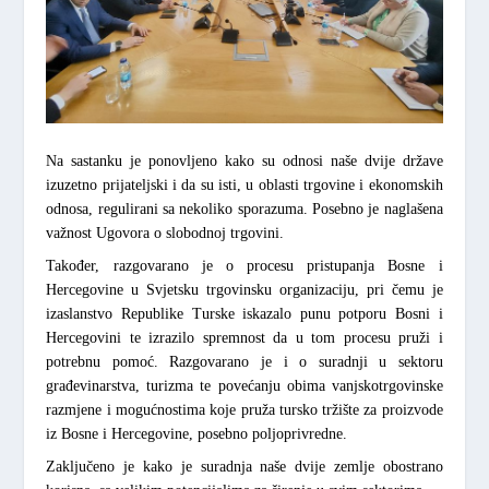
Na sastanku je ponovljeno kako su odnosi naše dvije države
izuzetno prijateljski i da su isti, u oblasti trgovine i ekonomskih
odnosa, regulirani sa nekoliko sporazuma. Posebno je naglašena
važnost Ugovora o slobodnoj trgovini.
Također, razgovarano je o procesu pristupanja Bosne i
Hercegovine u Svjetsku trgovinsku organizaciju, pri čemu je
izaslanstvo Republike Turske iskazalo punu potporu Bosni i
Hercegovini te izrazilo spremnost da u tom procesu pruži i
potrebnu pomoć. Razgovarano je i o suradnji u sektoru
građevinarstva, turizma te povećanju obima vanjskotrgovinske
razmjene i mogućnostima koje pruža tursko tržište za proizvode
iz Bosne i Hercegovine, posebno poljoprivredne.
Zaključeno je kako je suradnja naše dvije zemlje obostrano