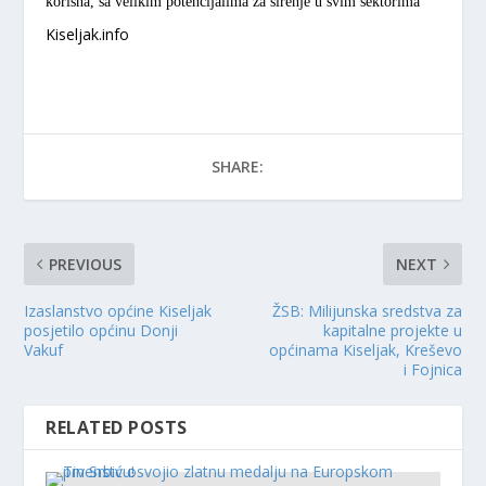
korisna, sa velikim potencijalima za širenje u svim sektorima
Kiseljak.info
SHARE:
PREVIOUS
NEXT
Izaslanstvo općine Kiseljak
ŽSB: Milijunska sredstva za
posjetilo općinu Donji
kapitalne projekte u
Vakuf
općinama Kiseljak, Kreševo
i Fojnica
RELATED POSTS