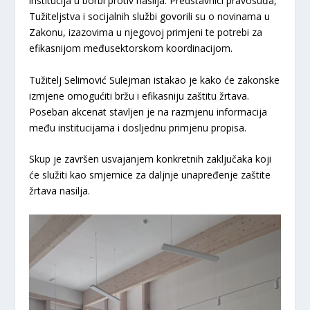
institucija u borbi protiv nasilja. Predstavnici pravosuđa,
Tužiteljstva i socijalnih službi govorili su o novinama u
Zakonu, izazovima u njegovoj primjeni te potrebi za
efikasnijom međusektorskom koordinacijom.
Tužitelj Selimović Sulejman istakao je kako će zakonske
izmjene omogućiti bržu i efikasniju zaštitu žrtava.
Poseban akcenat stavljen je na razmjenu informacija
među institucijama i dosljednu primjenu propisa.
Skup je završen usvajanjem konkretnih zaključaka koji
će služiti kao smjernice za daljnje unapređenje zaštite
žrtava nasilja.