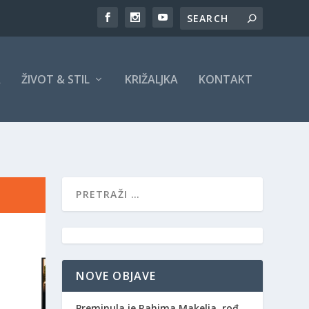
A
ŽIVOT & STIL
KRIŽALJKA
KONTAKT
NOVE OBJAVE
Preminula je Rahima Makelja, rođ.