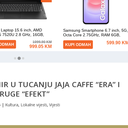
R U TUCANJU JAJA CAFFE “ERA” I
RUGE “EFEKT”
5
|
Kultura
,
Lokalne vijesti
,
Vijesti