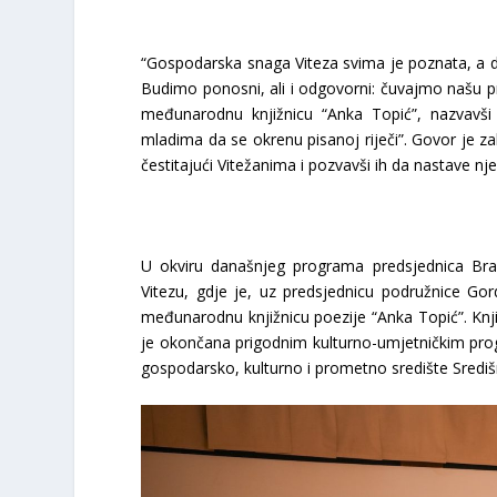
“Gospodarska snaga Viteza svima je poznata, a 
Budimo ponosni, ali i odgovorni: čuvajmo našu pro
međunarodnu knjižnicu “Anka Topić”, nazvavši 
mladima da se okrenu pisanoj riječi”. Govor je z
čestitajući Vitežanima i pozvavši ih da nastave nj
U okviru današnjeg programa predsjednica Brad
Vitezu, gdje je, uz predsjednicu podružnice Go
međunarodnu knjižnicu poezije “Anka Topić”. Knji
je okončana prigodnim kulturno-umjetničkim prog
gospodarsko, kulturno i prometno središte Sredi