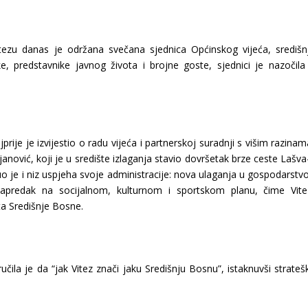
tezu danas je održana svečana sjednica Općinskog vijeća, središnj
, predstavnike javnog života i brojne goste, sjednici je nazočila 
ije je izvijestio o radu vijeća i partnerskoj suradnji s višim razinam
rjanović, koji je u središte izlaganja stavio dovršetak brze ceste Lašv
knuo je i niz uspjeha svoje administracije: nova ulaganja u gospodarstv
 napredak na socijalnom, kulturnom i sportskom planu, čime Vite
ta Središnje Bosne.
čila je da “jak Vitez znači jaku Središnju Bosnu”, istaknuvši stratešk