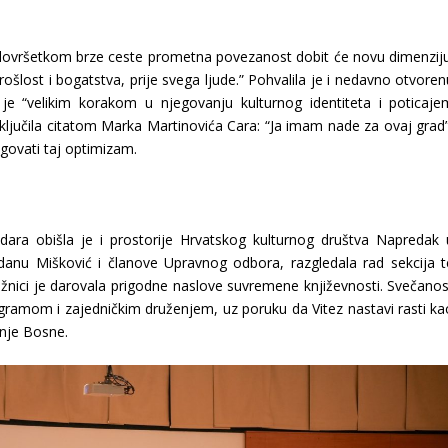
dovršetkom brze ceste prometna povezanost dobit će novu dimenziju
šlost i bogatstva, prije svega ljude.” Pohvalila je i nedavno otvoren
je “velikim korakom u njegovanju kulturnog identiteta i poticaje
aključila citatom Marka Martinovića Cara: “Ja imam nade za ovaj grad”
egovati taj optimizam.
ara obišla je i prostorije Hrvatskog kulturnog društva Napredak 
rdanu Mišković i članove Upravnog odbora, razgledala rad sekcija t
žnici je darovala prigodne naslove suvremene književnosti. Svečanos
ramom i zajedničkim druženjem, uz poruku da Vitez nastavi rasti ka
šnje Bosne.