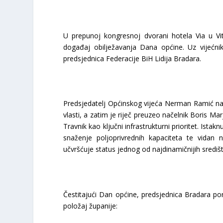
U prepunoj kongresnoj dvorani hotela Via u Vi
događaj obilježavanja Dana općine. Uz vijećnike
predsjednica Federacije BiH Lidija Bradara.
Predsjedatelj Općinskog vijeća Nerman Ramić najpr
vlasti, a zatim je riječ preuzeo načelnik Boris Ma
Travnik kao ključni infrastrukturni prioritet. Ista
snaženje poljoprivrednih kapaciteta te vidan
učvršćuje status jednog od najdinamičnijih središ
Čestitajući Dan općine, predsjednica Bradara poru
položaj županije: