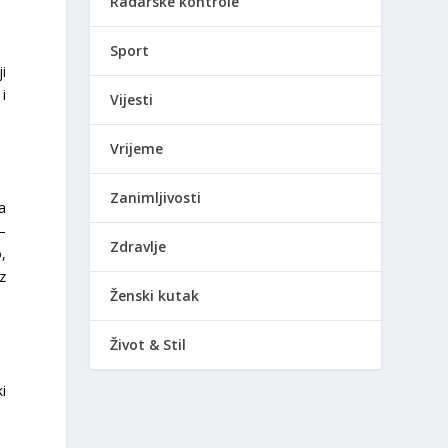
Radarske kontrole
Sport
i
i
Vijesti
Vrijeme
Zanimljivosti
a
a–
Zdravlje
o,
z
Ženski kutak
Život & Stil
i