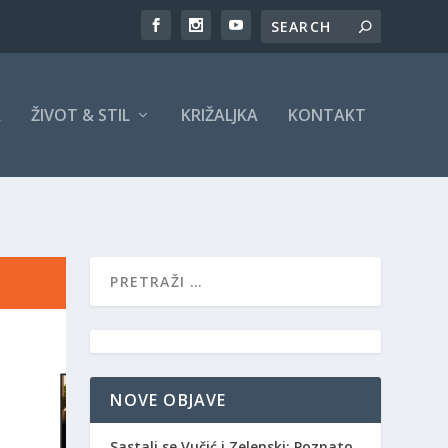
A
ŽIVOT & STIL
KRIŽALJKA
KONTAKT
NOVE OBJAVE
Sastali se Vučić i Zelenski: Poznato