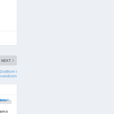
NEXT
 Dodikom i
evandićem
mamo