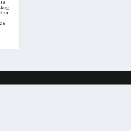
ata
skog
H za
 za
a