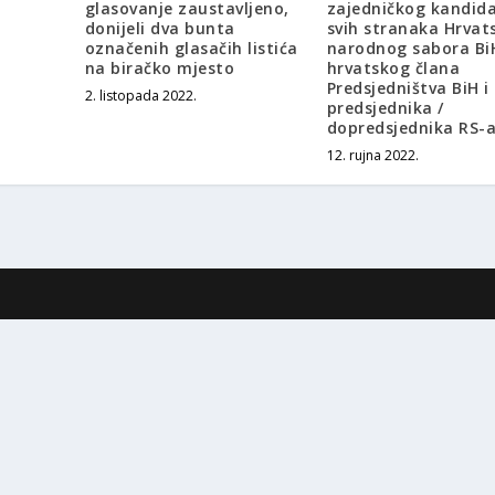
glasovanje zaustavljeno,
zajedničkog kandid
donijeli dva bunta
svih stranaka Hrvat
označenih glasačih listića
narodnog sabora Bi
na biračko mjesto
hrvatskog člana
Predsjedništva BiH i
2. listopada 2022.
predsjednika /
dopredsjednika RS-
12. rujna 2022.