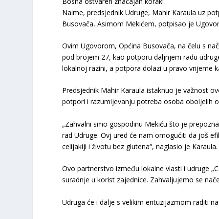
Bosna ostvaren značajan korak!
Naime, predsjednik Udruge, Mahir Karaula uz po
Busovača, Asimom Mekićem, potpisao je Ugovor o
Ovim Ugovorom, Općina Busovača, na čelu s načeln
pod brojem 27, kao potporu daljnjem radu udruge.
lokalnoj razini, a potpora dolazi u pravo vrijeme k
Predsjednik Mahir Karaula istaknuo je važnost ov
potpori i razumijevanju potreba osoba oboljelih od
„Zahvalni smo gospodinu Mekiću što je prepoznao
rad Udruge. Ovj ured će nam omogućiti da još ef
celijakiji i životu bez glutena“, naglasio je Karaula.
Ovo partnerstvo između lokalne vlasti i udruge „Cel
suradnje u korist zajednice. Zahvaljujemo se nače
Udruga će i dalje s velikim entuzijazmom raditi na