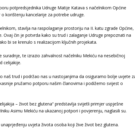
tporu potpredsjednika Udruge Matije Katava s načelnikom Općine
 korištenju kancelarije za potrebe udruge.
ikom, stavlja na raspolaganje prostoriju na II. katu zgrade Općine,
 Ovaj čin je potvrda kako su trud i zalaganje Udruge prepoznati na
ako bi se krenulo s realizacijom ključnih projekata.
e suradnje, te izrazio zahvalnost načelniku Mekiću na nesebičnoj
 celijakije.
 naš trud i podržao nas u nastojanjima da osiguramo bolje uvjete z
ikasnije pružamo potporu našim članovima i podižemo svijest o
ijakija – život bez glutena“ predstavlja svijetli primjer uspješne
lniku Asimu Mekiću na ukazanoj potpori i povjerenju, naglasili su.
 unaprjeđenju uvjeta života osoba koji žive život bez glutena.